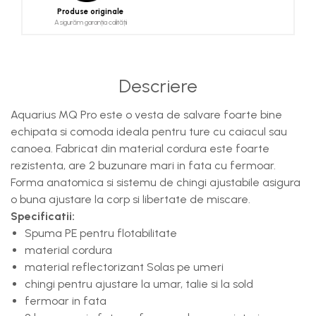
Produse originale
Asigurăm garanția calității
Descriere
Aquarius MQ Pro este o vesta de salvare foarte bine
echipata si comoda ideala pentru ture cu caiacul sau
canoea. Fabricat din material cordura este foarte
rezistenta, are 2 buzunare mari in fata cu fermoar.
Forma anatomica si sistemu de chingi ajustabile asigura
o buna ajustare la corp si libertate de miscare.
Specificatii:
Spuma PE pentru flotabilitate
material cordura
material reflectorizant Solas pe umeri
chingi pentru ajustare la umar, talie si la sold
fermoar in fata