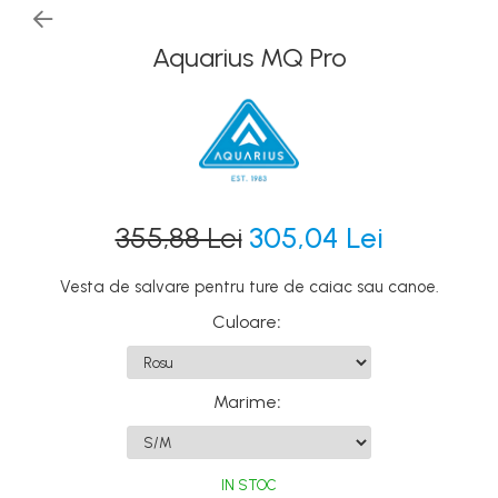
Canoe
Caiace
Aquarius MQ Pro
Produse cu reducere
Plăci SUP
Veste de salvare
Padele și pagăi
Pagăi canoe și SUP
355,88 Lei
305,04 Lei
Padele de tură și de mare
Vesta de salvare pentru ture de caiac sau canoe.
Padele de ape repezi
Culoare
:
Second hand
Costume neopren
Încălţăminte
Marime
:
Șosete, mănuși, căciuli neopren
Jachete impermeabile
IN STOC