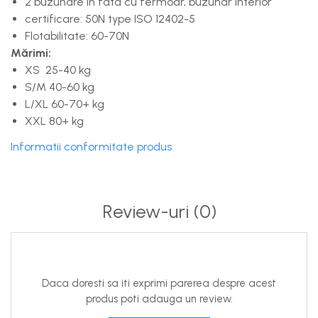
2 buzunare in fata cu fermoar, buzunar interior
certificare: 50N type ISO 12402-5
Flotabilitate: 60-70N
Mărimi:
XS 25-40 kg
S/M 40-60 kg
L/XL 60-70+ kg
XXL 80+ kg
Informatii conformitate produs
Review-uri
(0)
Daca doresti sa iti exprimi parerea despre acest
produs poti adauga un review.