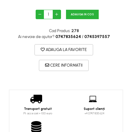
Costume uscate
Haine thermo și protecție UV
ADAUGA IN COS
Fuste de valuri
Căști de protecție
Cod Produs:
278
Siguranță, accesorii
Ai nevoie de ajutor?
0747835624
/
0745397557
Drybag - Saci impermeabili
ADAUGA LA FAVORITE
Genți și portbagaje de biciclete
CERE INFORMATII
Transport gratuit
Suport clienți
Pt. accesorii > 100 euro
+4 0747 835 624