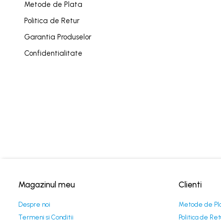
Metode de Plata
Canoe
Caiace
Politica de Retur
Produse cu reducere
Garantia Produselor
Plăci SUP
Confidentialitate
Veste de salvare
Padele și pagăi
Pagăi canoe și SUP
Padele de tură și de mare
Padele de ape repezi
Second hand
Costume neopren
Încălţăminte
Magazinul meu
Clienti
Șosete, mănuși, căciuli neopren
Despre noi
Metode de Pl
Jachete impermeabile
Termeni si Conditii
Politica de Ret