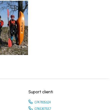
Suport clienti
0747835624
0745397557