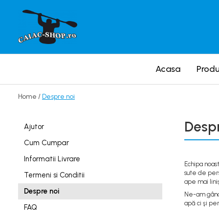
Produse
Caiace
Acasa
Prod
Caiace tandem
Caiace de ape repezi (whitewater)
Home /
Despre noi
Caiace de tură și de mare
Caiace sit on top
Despr
Ajutor
Caiace de competiție-club
Cum Cumpar
Canoe
Informatii Livrare
Bărci gonflabile
Echipa noas
sute de per
Termeni si Conditii
Bărci pentru pescuit
ape mai liniş
Despre noi
Packraft
Ne-am gândit
apă ci şi pe
FAQ
Bărci de rafting