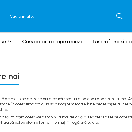
use
Curs caiac de ape repezi
Ture rafting si c
e noi
tră de mai bine de zece ani practică sporturile pe ape repezi şi nu numai. 
soane. În acest timp am ajuns să cunoaştem foarte bine necesităţile a unei
tite.
 să înfiinţăm acest web shop nu numai de a vă putea oferii diferite accesor
ntru a vă putea oferii diferite informaţii în legătură cu ele.