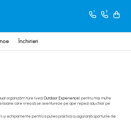
1
2
anoe
Închirieri
Anual organizăm ture (vezi
Outdoor Experience
) pentru mai multe
 persoane care vrea să se aventureze pe ape repezi sau chiar pe
ii şi echipamente pentru a putea practica cu siguranţă sporturile de