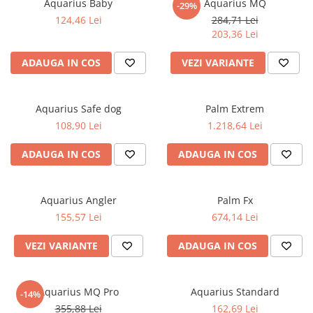
Aquarius Baby
Aquarius MQ
-29%
Produse cu reducere
124,46 Lei
284,71 Lei
Plăci SUP
203,36 Lei
Veste de salvare
ADAUGA IN COS
VEZI VARIANTE
Padele și pagăi
Pagăi canoe și SUP
Aquarius Safe dog
Palm Extrem
Padele de tură și de mare
108,90 Lei
1.218,64 Lei
Padele de ape repezi
Second hand
ADAUGA IN COS
ADAUGA IN COS
Costume neopren
Încălţăminte
Aquarius Angler
Palm Fx
Șosete, mănuși, căciuli neopren
155,57 Lei
674,14 Lei
Jachete impermeabile
VEZI VARIANTE
ADAUGA IN COS
Costume uscate
Haine thermo și protecție UV
Aquarius MQ Pro
Aquarius Standard
-14%
Fuste de valuri
355,88 Lei
162,69 Lei