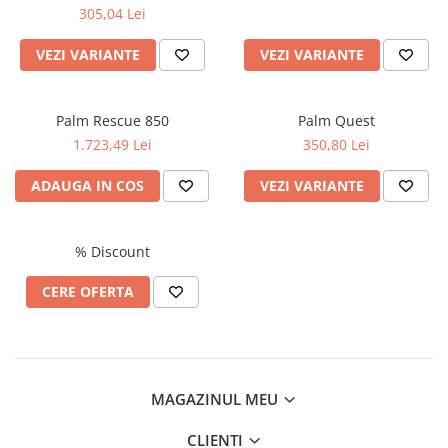
305,04 Lei
Căști de protecție
Siguranță, accesorii
VEZI VARIANTE
VEZI VARIANTE
Drybag - Saci impermeabili
Genți și portbagaje de biciclete
Palm Rescue 850
Palm Quest
1.723,49 Lei
350,80 Lei
ADAUGA IN COS
VEZI VARIANTE
% Discount
CERE OFERTA
MAGAZINUL MEU
CLIENTI