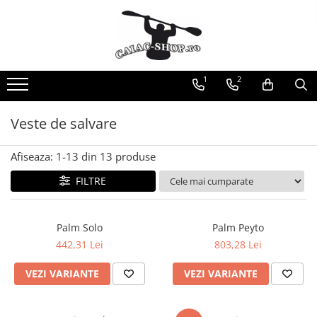
Produse
Caiace
1
2
Caiace tandem
Caiace de ape repezi (whitewater)
Veste de salvare
Caiace de tură și de mare
Caiace sit on top
Afiseaza:
1-
13
din
13
produse
Caiace de competiție-club
FILTRE
Canoe
Bărci gonflabile
Palm Solo
Palm Peyto
Bărci pentru pescuit
442,31 Lei
803,28 Lei
Packraft
Bărci de rafting
VEZI VARIANTE
VEZI VARIANTE
Canoe
Caiace