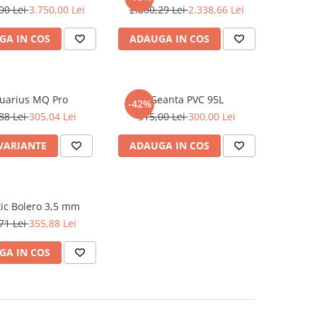
00 Lei
3.750,00 Lei
2.800,29 Lei
2.338,66 Lei
GA IN COS
ADAUGA IN COS
uarius MQ Pro
Geanta PVC 95L
-42%
88 Lei
305,04 Lei
515,00 Lei
300,00 Lei
 VARIANTE
ADAUGA IN COS
tic Bolero 3,5 mm
71 Lei
355,88 Lei
GA IN COS