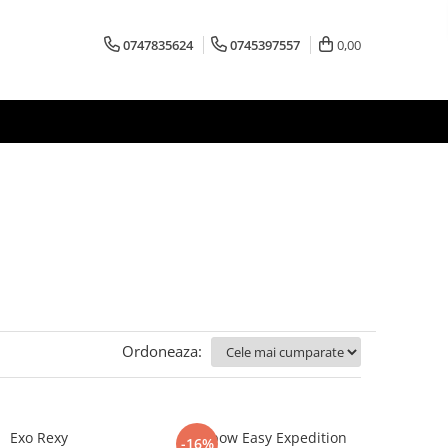
0747835624
0745397557
0,00
Ordoneaza:
Exo Rexy
Rainbow Easy Expedition
-16%