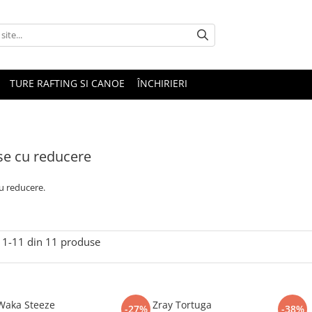
TURE RAFTING SI CANOE
ÎNCHIRIERI
e cu reducere
u reducere.
1-
11
din
11
produse
Waka Steeze
Zray Tortuga
-27%
-38%