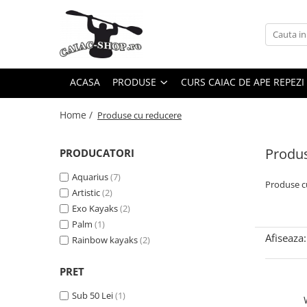
Produse
Caiace
ACASA
PRODUSE
CURS CAIAC DE APE REPEZI
Caiace tandem
Caiace de ape repezi (whitewater)
Home /
Produse cu reducere
Caiace de tură și de mare
Caiace sit on top
Produs
PRODUCATORI
Caiace de competiție-club
Aquarius
(7)
Canoe
Produse c
Artistic
(2)
Bărci gonflabile
Exo Kayaks
(2)
Palm
(1)
Bărci pentru pescuit
Afiseaza:
Rainbow kayaks
(2)
Packraft
Bărci de rafting
PRET
Canoe
Sub 50 Lei
(1)
Caiace