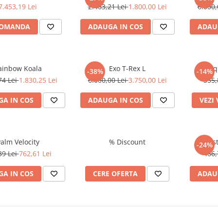
7.453,19 Lei
2.463,21 Lei
1.800,00 Lei
6.000,
COMANDA
ADAUGA IN COS
ADAU
ainbow Koala
Exo T-Rex L
Aq
-38%
-14%
74 Lei
1.830,25 Lei
6.000,00 Lei
3.750,00 Lei
355,
A IN COS
ADAUGA IN COS
VEZI
alm Velocity
% Discount
Artis
-24%
39 Lei
762,61 Lei
466,
A IN COS
CERE OFERTA
ADAU