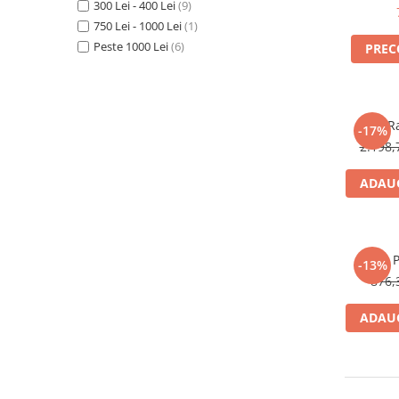
300 Lei - 400 Lei
(9)
Produse cu reducere
750 Lei - 1000 Lei
(1)
Plăci SUP
Peste 1000 Lei
(6)
PRE
Veste de salvare
Padele și pagăi
Pagăi canoe și SUP
R
-17%
Padele de tură și de mare
2.198,
Padele de ape repezi
ADAUG
Second hand
Costume neopren
Încălţăminte
P
-13%
Șosete, mănuși, căciuli neopren
876,
Jachete impermeabile
ADAUG
Costume uscate
Haine thermo și protecție UV
Fuste de valuri