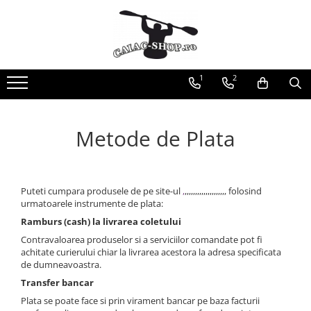
Produse
Caiace
1
2
Caiace tandem
Caiace de ape repezi (whitewater)
Metode de Plata
Caiace de tură și de mare
Caiace sit on top
Caiace de competiție-club
Canoe
Puteti cumpara produsele de pe site-ul
,
,,,,,,,,,,,,,,,,,,,, folosind
urmatoarele instrumente de plata:
Bărci gonflabile
Ramburs (cash) la livrarea coletului
Bărci pentru pescuit
Contravaloarea produselor si a serviciilor comandate pot fi
Packraft
achitate curierului chiar la livrarea acestora la adresa specificata
de dumneavoastra.
Bărci de rafting
Transfer bancar
Canoe
Plata se poate face si prin virament bancar pe baza facturii
Caiace