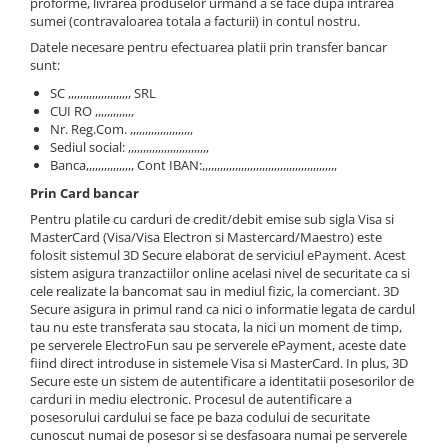
proforme, livrarea produselor urmand a se face dupa intrarea
Produse cu reducere
sumei (contravaloarea totala a facturii) in contul nostru.
Plăci SUP
Datele necesare pentru efectuarea platii prin transfer bancar
sunt:
Veste de salvare
SC ,,,,,,,,,,,,,,,,,,,,, SRL
Padele și pagăi
CUI RO ,,,,,,,,,,,,,
Nr. Reg.Com. ,,,,,,,,,,,,,,,,,,,,,
Pagăi canoe și SUP
Sediul social: ,,,,,,,,,,,,,,,,,,,,,,,,,,,
Padele de tură și de mare
Banca,,,,,,,,,,,,,,,, Cont IBAN:,,,,,,,,,,,,,,,,,,,,,,,,,,,,,,,,,,,,,,,,,,,,,
Padele de ape repezi
Prin Card bancar
Second hand
Pentru platile cu carduri de credit/debit emise sub sigla Visa si
MasterCard (Visa/Visa Electron si Mastercard/Maestro) este
Costume neopren
folosit sistemul 3D Secure elaborat de serviciul ePayment. Acest
sistem asigura tranzactiilor online acelasi nivel de securitate ca si
Încălţăminte
cele realizate la bancomat sau in mediul fizic, la comerciant. 3D
Șosete, mănuși, căciuli neopren
Secure asigura in primul rand ca nici o informatie legata de cardul
tau nu este transferata sau stocata, la nici un moment de timp,
Jachete impermeabile
pe serverele ElectroFun sau pe serverele ePayment, aceste date
fiind direct introduse in sistemele Visa si MasterCard. In plus, 3D
Costume uscate
Secure este un sistem de autentificare a identitatii posesorilor de
carduri in mediu electronic. Procesul de autentificare a
Haine thermo și protecție UV
posesorului cardului se face pe baza codului de securitate
Fuste de valuri
cunoscut numai de posesor si se desfasoara numai pe serverele