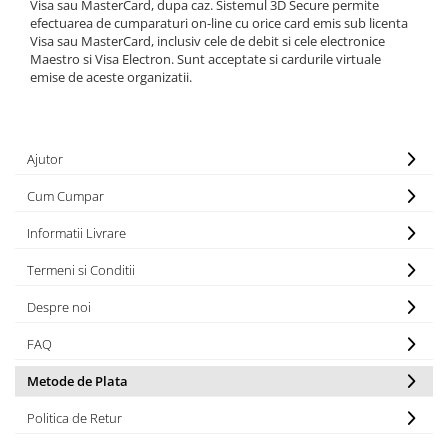
Visa sau MasterCard, dupa caz. Sistemul 3D Secure permite
Căști de protecție
efectuarea de cumparaturi on-line cu orice card emis sub licenta
Visa sau MasterCard, inclusiv cele de debit si cele electronice
Siguranță, accesorii
Maestro si Visa Electron. Sunt acceptate si cardurile virtuale
Drybag - Saci impermeabili
emise de aceste organizatii.
Genți și portbagaje de biciclete
Ajutor
Cum Cumpar
Informatii Livrare
Termeni si Conditii
Despre noi
FAQ
Metode de Plata
Politica de Retur