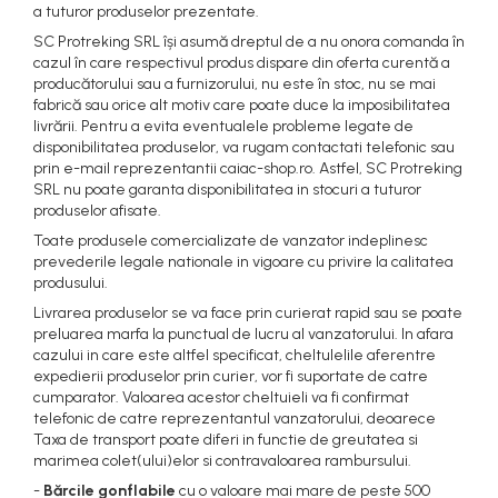
Costume uscate
a tuturor produselor prezentate.
Haine thermo și protecție UV
SC Protreking SRL își asumă dreptul de a nu onora comanda în
cazul în care respectivul produs dispare din oferta curentă a
Fuste de valuri
producătorului sau a furnizorului, nu este în stoc, nu se mai
Căști de protecție
fabrică sau orice alt motiv care poate duce la imposibilitatea
livrării. Pentru a evita eventualele probleme legate de
Siguranță, accesorii
disponibilitatea produselor, va rugam contactati telefonic sau
prin e-mail reprezentantii caiac-shop.ro. Astfel, SC Protreking
Drybag - Saci impermeabili
SRL nu poate garanta disponibilitatea in stocuri a tuturor
Genți și portbagaje de biciclete
produselor afisate.
Toate produsele comercializate de vanzator indeplinesc
prevederile legale nationale in vigoare cu privire la calitatea
produsului.
Livrarea produselor se va face prin curierat rapid sau se poate
preluarea marfa la punctual de lucru al vanzatorului. In afara
cazului in care este altfel specificat, cheltulelile aferentre
expedierii produselor prin curier, vor fi suportate de catre
cumparator. Valoarea acestor cheltuieli va fi confirmat
telefonic de catre reprezentantul vanzatorului, deoarece
Taxa de transport poate diferi in functie de greutatea si
marimea colet(ului)elor si contravaloarea rambursului.
-
Bărcile gonflabile
cu o valoare mai mare de peste 500