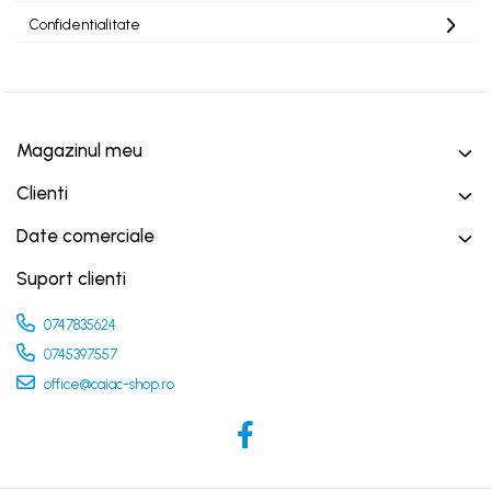
Confidentialitate
Magazinul meu
Clienti
Date comerciale
Suport clienti
0747835624
0745397557
office@caiac-shop.ro