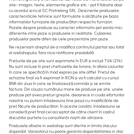
Canoe
site- imagini, texte, elemente grafice etc.- pot fi folosite doar
cu acordul scris al SC Protreking SRL. Descrierile produselor,
Caiace
caracteristicile tehnice sunt formulate si alcătuite pe baza
Produse cu reducere
informațiilor furnizate de producători respectiv furnizori.
Pozele despre produse au caracter informativ pot exista mici
Plăci SUP
diferente intre poze si produsele in realitate. Culoarea
produselor poate diferi de cele prezentate prin poze.
Veste de salvare
Ne rezervam dreptul de a modifica continutul partial sau total
Padele și pagăi
al webshopului, fara nicio notificare prealabilă.
Pagăi canoe și SUP
Prețurile de pe site sunt exprimate în EUR și includ TVA (21%).
Nu sunt incluse în preț cheltuielile de livrare, în afara cazurilor
Padele de tură și de mare
în care se specifică în mod expres pe site altfel. Prețul de
achiziție final va fi exprimat în RON și va fi calculat cu cursul
Padele de ape repezi
BNR din ziua în care se finalizează comnda și se emite
Second hand
factura. Din cauza numărului mare de produse pe site, unele
produse pot avea prețuri greșite, deoarece in ciuda eforturilor
Costume neopren
noastre nu putem întodeauna ține pasul cu modificările de
Încălţăminte
preț făcute de producători. În aceste condiții, întodeauna se
consideră preț final cel acceptat de către client în cadrul
Șosete, mănuși, căciuli neopren
discuțiilor purtate cu consultanții noștri de vânzare.
Jachete impermeabile
Produsele afisate in webshop sunt oferite in limita stocului
disponibil. Vanzatorul nu poate garanta disponibilitatea in stoc