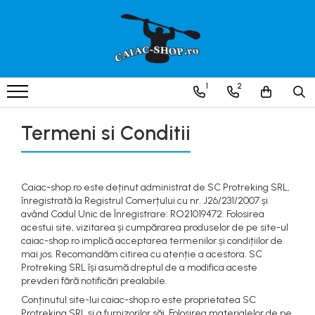
Produse
Caiace
1
2
Caiace tandem
Caiace de ape repezi (whitewater)
Termeni si Conditii
Caiace de tură și de mare
Caiace sit on top
Caiac-shop.ro este deținut administrat de SC Protreking SRL,
Caiace de competiție-club
înregistrată la Registrul Comerțului cu nr. J26/231/2007 și
Canoe
având Codul Unic de Înregistrare: RO21019472. Folosirea
acestui site, vizitarea și cumpărarea produselor de pe site-ul
Bărci gonflabile
caiac-shop.ro implică acceptarea termenilor și condițiilor de
Bărci pentru pescuit
mai jos. Recomandăm citirea cu atenție a acestora. SC
Protreking SRL își asumă dreptul de a modifica aceste
Packraft
prevderi fără notificări prealabile.
Bărci de rafting
Conținutul site-lui caiac-shop.ro este proprietatea SC
Protreking SRL și a furnizorilor săi. Folosirea materialelor de pe