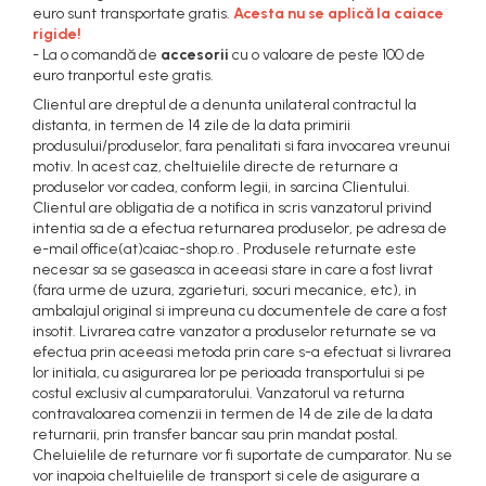
euro sunt transportate gratis.
Acesta nu se aplică la caiace
rigide!
- La o comandă de
accesorii
cu o valoare de peste 100 de
euro tranportul este gratis.
Clientul are dreptul de a denunta unilateral contractul la
distanta, in termen de 14 zile de la data primirii
produsului/produselor, fara penalitati si fara invocarea vreunui
motiv. In acest caz, cheltuielile directe de returnare a
produselor vor cadea, conform legii, in sarcina Clientului.
Clientul are obligatia de a notifica in scris vanzatorul privind
intentia sa de a efectua returnarea produselor, pe adresa de
e-mail office(at)caiac-shop.ro . Produsele returnate este
necesar sa se gaseasca in aceeasi stare in care a fost livrat
(fara urme de uzura, zgarieturi, socuri mecanice, etc), in
ambalajul original si impreuna cu documentele de care a fost
insotit. Livrarea catre vanzator a produselor returnate se va
efectua prin aceeasi metoda prin care s-a efectuat si livrarea
lor initiala, cu asigurarea lor pe perioada transportului si pe
costul exclusiv al cumparatorului. Vanzatorul va returna
contravaloarea comenzii in termen de 14 de zile de la data
returnarii, prin transfer bancar sau prin mandat postal.
Cheluielile de returnare vor fi suportate de cumparator. Nu se
vor inapoia cheltuielile de transport si cele de asigurare a