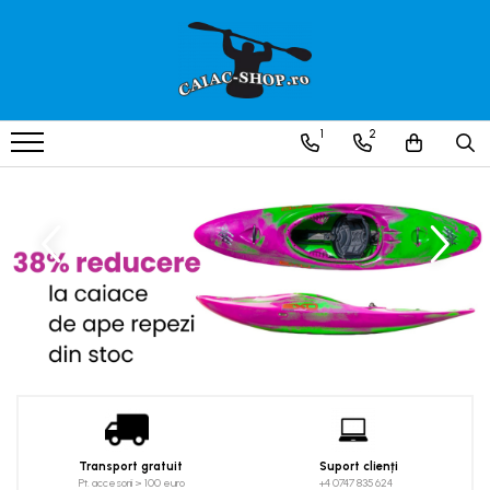
Produse
Caiace
1
2
Caiace tandem
Caiace de ape repezi (whitewater)
Caiace de tură și de mare
Caiace sit on top
Caiace de competiție-club
Canoe
Bărci gonflabile
Bărci pentru pescuit
Packraft
Bărci de rafting
Transport gratuit
Suport clienți
Pt. accesorii > 100 euro
+4 0747 835 624