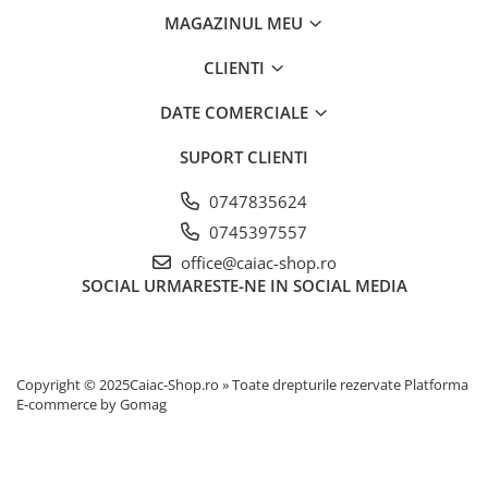
Produse cu reducere
MAGAZINUL MEU
Plăci SUP
CLIENTI
Veste de salvare
DATE COMERCIALE
Padele și pagăi
Pagăi canoe și SUP
SUPORT CLIENTI
Padele de tură și de mare
0747835624
Padele de ape repezi
0745397557
Second hand
office@caiac-shop.ro
Costume neopren
SOCIAL
URMARESTE-NE IN SOCIAL MEDIA
Încălţăminte
Șosete, mănuși, căciuli neopren
Jachete impermeabile
Copyright © 2025Caiac-Shop.ro » Toate drepturile rezervate
Platforma
Costume uscate
E-commerce by Gomag
Haine thermo și protecție UV
Fuste de valuri