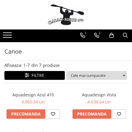
Produse
Caiace
1
2
Caiace tandem
Caiace de ape repezi (whitewater)
Canoe
Caiace de tură și de mare
Caiace sit on top
Afiseaza:
1-
7
din
7
produse
Caiace de competiție-club
FILTRE
Canoe
Bărci gonflabile
Aquadesign Azul 410
Aquadesign Vista
Bărci pentru pescuit
4.860,34 Lei
4.636,64 Lei
Packraft
Bărci de rafting
PRECOMANDA
PRECOMANDA
Canoe
Caiace