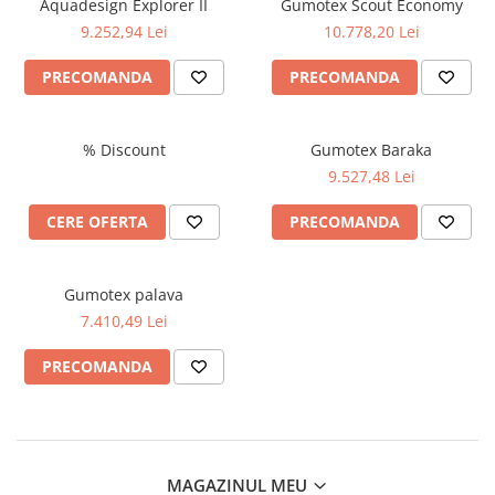
Aquadesign Explorer II
Gumotex Scout Economy
Produse cu reducere
9.252,94 Lei
10.778,20 Lei
Plăci SUP
PRECOMANDA
PRECOMANDA
Veste de salvare
Padele și pagăi
% Discount
Gumotex Baraka
Pagăi canoe și SUP
9.527,48 Lei
Padele de tură și de mare
Padele de ape repezi
CERE OFERTA
PRECOMANDA
Second hand
Costume neopren
Gumotex palava
Încălţăminte
7.410,49 Lei
Șosete, mănuși, căciuli neopren
PRECOMANDA
Jachete impermeabile
Costume uscate
Haine thermo și protecție UV
Fuste de valuri
MAGAZINUL MEU