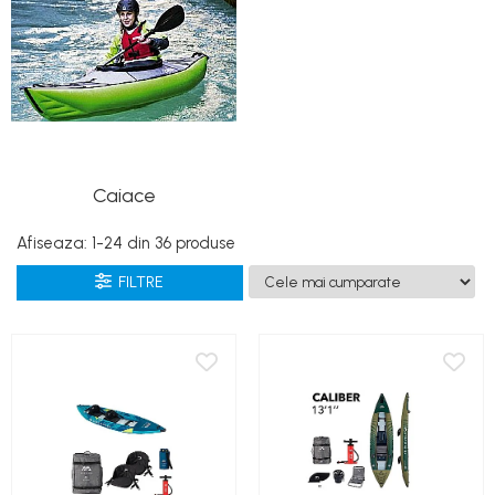
Costume uscate
Haine thermo și protecție UV
Fuste de valuri
Căști de protecție
Siguranță, accesorii
Drybag - Saci impermeabili
Caiace
Genți și portbagaje de biciclete
Afiseaza:
1-
24
din
36
produse
FILTRE