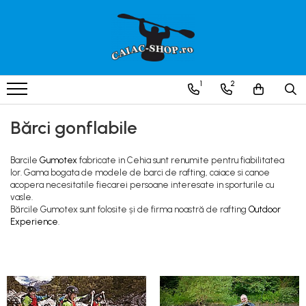
Produse
Caiace
1
2
Caiace tandem
Caiace de ape repezi (whitewater)
Bărci gonflabile
Caiace de tură și de mare
Caiace sit on top
Barcile
Gumotex
fabricate in Cehia sunt renumite pentru fiabilitatea
lor. Gama bogata de modele de barci de rafting, caiace si canoe
Caiace de competiție-club
acopera necesitatile fiecarei persoane interesate in sporturile cu
vasle.
Canoe
Bărcile Gumotex sunt folosite și de firma noastră de rafting
Outdoor
Experience
.
Bărci gonflabile
Bărci pentru pescuit
Packraft
Bărci de rafting