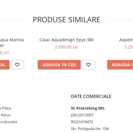
PRODUSE SIMILARE
 Aqua Marina
Caiac Aquadesign Epyx 380
Aqades
ber
2.699,00 Lei
3.29
6 Lei
DA
ADAUGA IN COS
ADAUGA I
DATE COMERCIALE
 Plata
SC Protreking SRL
e Retur
J26/231/2007
Produselor
RO21019472
Str. Potopului Nr. 10A