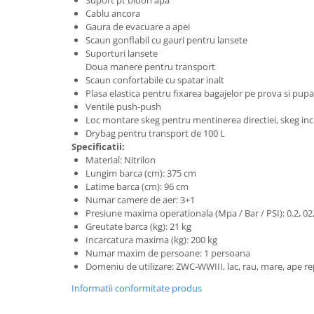
Suport pt bidon apa
Căști de protecție
Cablu ancora
Gaura de evacuare a apei
Siguranță, accesorii
Scaun gonflabil cu gauri pentru lansete
Drybag - Saci impermeabili
Suporturi lansete
Doua manere pentru transport
Genți și portbagaje de biciclete
Scaun confortabile cu spatar inalt
Plasa elastica pentru fixarea bagajelor pe prova si pupa
Ventile push-push
Loc montare skeg pentru mentinerea directiei, skeg inc
Drybag pentru transport de 100 L
Specificatii:
Material: Nitrilon
Lungim barca (cm): 375 cm
Latime barca (cm): 96 cm
Numar camere de aer: 3+1
Presiune maxima operationala (Mpa / Bar / PSI): 0.2, 02,
Greutate barca (kg): 21 kg
Incarcatura maxima (kg): 200 kg
Numar maxim de persoane: 1 persoana
Domeniu de utilizare: ZWC-WWIII, lac, rau, mare, ape r
Informatii conformitate produs