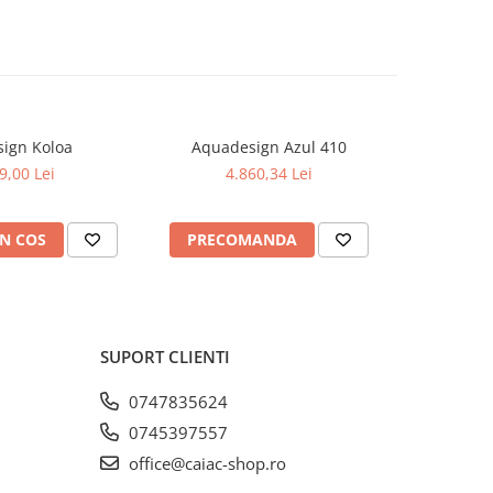
ign Koloa
Aquadesign Azul 410
Aquad
9,00 Lei
4.860,34 Lei
5
N COS
PRECOMANDA
PREC
SUPORT CLIENTI
0747835624
0745397557
office@caiac-shop.ro