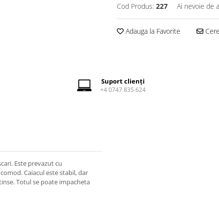
Cod Produs:
227
Ai nevoie de a
Adauga la Favorite
Cere 
Suport clienți
+4 0747 835 624
cari. Este prevazut cu
 comod. Caiacul este stabil, dar
atinse. Totul se poate impacheta