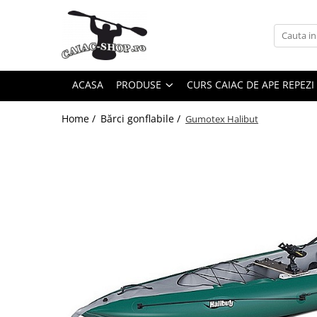
Produse
Caiace
ACASA
PRODUSE
CURS CAIAC DE APE REPEZI
Caiace tandem
Caiace de ape repezi (whitewater)
Home /
Bărci gonflabile /
Gumotex Halibut
Caiace de tură și de mare
Caiace sit on top
Caiace de competiție-club
Canoe
Bărci gonflabile
Bărci pentru pescuit
Packraft
Bărci de rafting
Canoe
Caiace