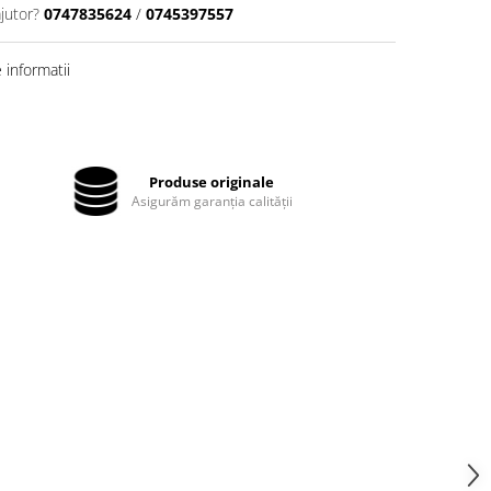
jutor?
0747835624
/
0745397557
informatii
Produse originale
Asigurăm garanția calității