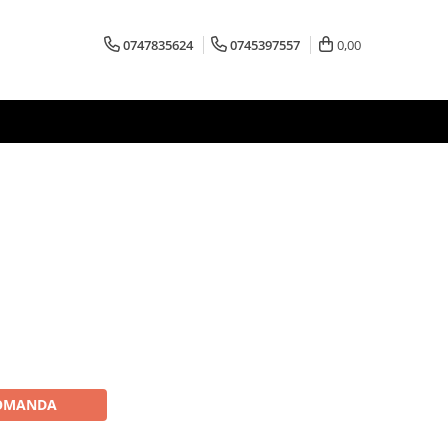
0747835624
0745397557
0,00
OMANDA