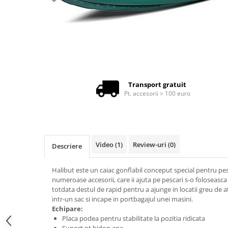
Produse cu reducere
Plăci SUP
Veste de salvare
Padele și pagăi
Pagăi canoe și SUP
Padele de tură și de mare
Transport gratuit
Pt. accesorii > 100 euro
Padele de ape repezi
Second hand
Costume neopren
Încălţăminte
Video
(1)
Review-uri
(0)
Descriere
Șosete, mănuși, căciuli neopren
Halibut este un caiac gonflabil conceput special pentru pes
Jachete impermeabile
numeroase accesorii, care ii ajuta pe pescari s-o foloseasca
Costume uscate
totdata destul de rapid pentru a ajunge in locatii greu de 
intr-un sac si incape in portbagajul unei masini.
Haine thermo și protecție UV
Echipare:
Placa podea pentru stabilitate la pozitia ridicata
Fuste de valuri