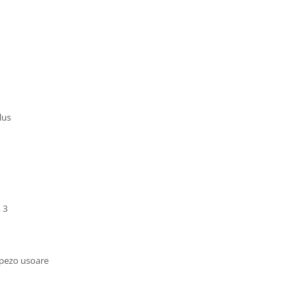
lus
 3
epezo usoare