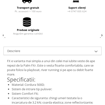
Căști de protecție
Transport gratuit
Suport clienți
Siguranță, accesorii
Pt. accesorii > 100 euro
+4 0747 835 624
Drybag - Saci impermeabili
Genți și portbagaje de biciclete
Produse originale
Asigurăm garanția calității
Descriere
FX e varianta mai simpla a unui din celei mai iubite veste de ape
repezi de la Palm FXr. Este o vesta floarte comfortabila, care se
poate folosi la playboat, river running si pe ape cu debit foarte
mare.
Specificatii:
Material: Cordura 500D;
Sistem de intrare tip pulover;
Sistem Comfort Fit;
Caracteristici de siguranta: chingi umeri testate la o
incarcatura de 3.2 kN; coarda elastica; zone reflectorizante;