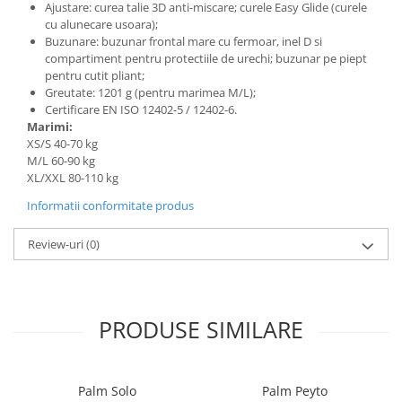
Ajustare: curea talie 3D anti-miscare; curele Easy Glide (curele
cu alunecare usoara);
Buzunare: buzunar frontal mare cu fermoar, inel D si
compartiment pentru protectiile de urechi; buzunar pe piept
pentru cutit pliant;
Greutate: 1201 g (pentru marimea M/L);
Certificare EN ISO 12402-5 / 12402-6.
Marimi:
XS/S 40-70 kg
M/L 60-90 kg
XL/XXL 80-110 kg
Informatii conformitate produs
Review-uri
(0)
PRODUSE SIMILARE
Palm Solo
Palm Peyto