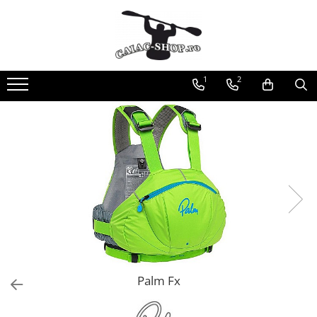
Produse
Caiace
1
2
Caiace tandem
Caiace de ape repezi (whitewater)
Caiace de tură și de mare
Caiace sit on top
Caiace de competiție-club
Canoe
Bărci gonflabile
Bărci pentru pescuit
Packraft
Bărci de rafting
Palm Fx
Canoe
Caiace