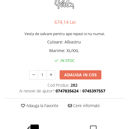
Produse cu reducere
Plăci SUP
Veste de salvare
674,14 Lei
Padele și pagăi
Vesta de salvare pentru ape repezi si nu numai.
Pagăi canoe și SUP
Culoare
:
Albastru
Padele de tură și de mare
Marime
:
XL/XXL
Padele de ape repezi
IN STOC
Second hand
Costume neopren
ADAUGA IN COS
Încălţăminte
Cod Produs:
282
Șosete, mănuși, căciuli neopren
Ai nevoie de ajutor?
0747835624
/
0745397557
Jachete impermeabile
Adauga la Favorite
Cere informatii
Costume uscate
Haine thermo și protecție UV
Fuste de valuri