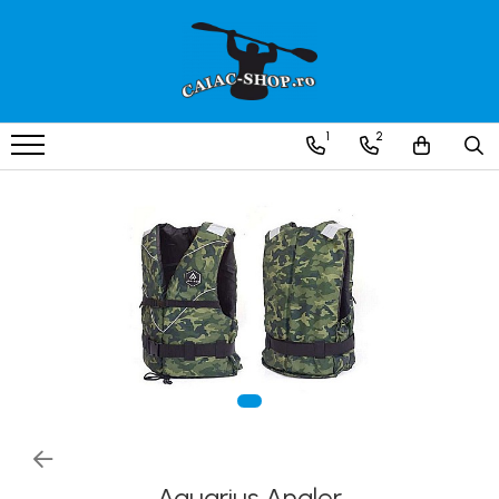
Produse
Caiace
1
2
Caiace tandem
Caiace de ape repezi (whitewater)
Caiace de tură și de mare
Caiace sit on top
Caiace de competiție-club
Canoe
Bărci gonflabile
Bărci pentru pescuit
Packraft
Bărci de rafting
Aquarius Angler