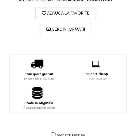
Costume uscate
Haine thermo și protecție UV
ADAUGA LA FAVORITE
Fuste de valuri
Căști de protecție
CERE INFORMATII
Siguranță, accesorii
Drybag - Saci impermeabili
Genți și portbagaje de biciclete
Transport gratuit
Suport clienți
Pt. accesorii > 100 euro
+4 0747 835 624
Produse originale
Asigurăm garanția calității
Descriere