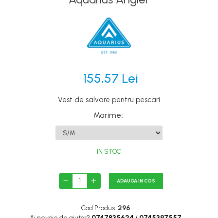
Canoe
Caiace
Produse cu reducere
Plăci SUP
Veste de salvare
155,57 Lei
Padele și pagăi
Pagăi canoe și SUP
Vest de salvare pentru pescari
Padele de tură și de mare
Marime
:
Padele de ape repezi
Second hand
IN STOC
Costume neopren
Încălţăminte
ADAUGA IN COS
Șosete, mănuși, căciuli neopren
Jachete impermeabile
Cod Produs:
296
Ai nevoie de ajutor?
0747835624
/
0745397557