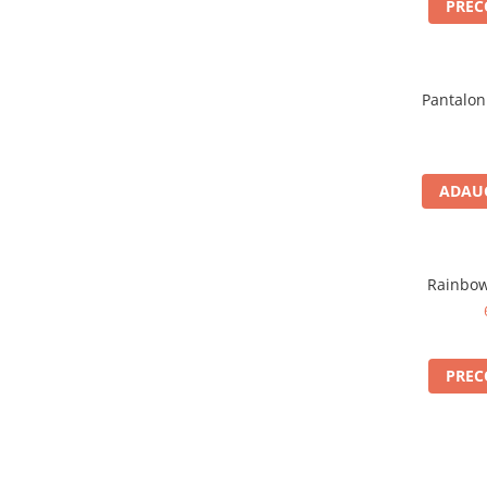
PRE
Căști de protecție
Siguranță, accesorii
Drybag - Saci impermeabili
Pantalon
Genți și portbagaje de biciclete
ADAUG
Rainbow
PRE