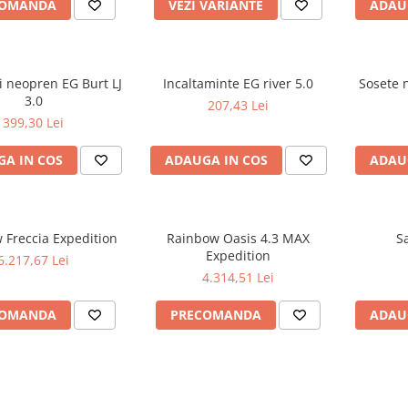
COMANDA
VEZI VARIANTE
ADAU
i neopren EG Burt LJ
Incaltaminte EG river 5.0
Sosete 
3.0
207,43 Lei
399,30 Lei
A IN COS
ADAUGA IN COS
ADAU
 Freccia Expedition
Rainbow Oasis 4.3 MAX
S
Expedition
6.217,67 Lei
4.314,51 Lei
COMANDA
PRECOMANDA
ADAU