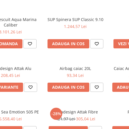
escuit Aqua Marina
SUP Spinera SUP Classic 9.10
Caliber
1.244,57 Lei
3.101,26 Lei
COMANDA
ADAUGA IN COS
VEZI
design Attak Alu
Airbag caiac 20L
Caiac A
208,45 Lei
93,34 Lei
VARIANTE
ADAUGA IN COS
ADAU
 Sea Emotion 505 PE
Aquadesign Attak Fibre
-28%
6.558,40 Lei
421,97 Lei
305,04 Lei