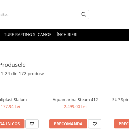
TURE RAFTING SI CANOE
ÎNCHIRIERI
Produsele
1-
24
din
172
produse
ofiplast Slalom
Aquamarina Steam 412
SUP Spin
177,94 Lei
2.499,00 Lei
A IN COS
PRECOMANDA
PRE