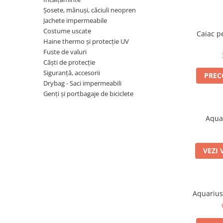
Produse cu reducere
Șosete, mănuși, căciuli neopren
Jachete impermeabile
Plăci SUP
Costume uscate
Caiac p
Veste de salvare
Haine thermo și protecție UV
Fuste de valuri
Padele și pagăi
Căști de protecție
Pagăi canoe și SUP
Siguranță, accesorii
PRE
Padele de tură și de mare
Drybag - Saci impermeabili
Padele de ape repezi
Genți și portbagaje de biciclete
Second hand
Aqua
Costume neopren
Încălţăminte
VEZI 
Șosete, mănuși, căciuli neopren
Jachete impermeabile
Costume uscate
Aquarius
Haine thermo și protecție UV
Fuste de valuri