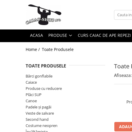
Produse
Caiace
ACASA
PRODUSE
CURS CAIAC DE APE REPEZI
Caiace tandem
Caiace de ape repezi (whitewater)
Home /
Toate Produsele
Caiace de tură și de mare
Caiace sit on top
Toate 
TOATE PRODUSELE
Caiace de competiție-club
Afiseaza:
Bărci gonflabile
Canoe
Caiace
Bărci gonflabile
Produse cu reducere
Plăci SUP
Bărci pentru pescuit
Canoe
Pr
Packraft
Padele și pagăi
Bărci de rafting
Veste de salvare
Second hand
Canoe
Costume neopren
ADAUG
Caiace
Încălţăminte