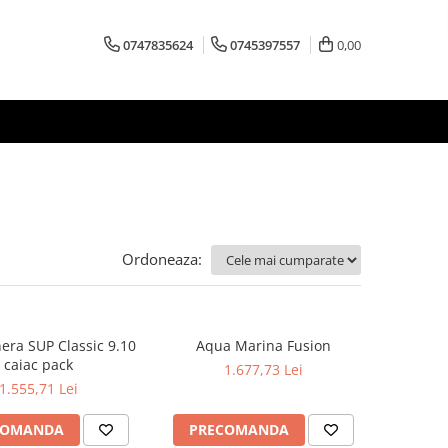
0747835624
0745397557
0,00
Ordoneaza:
era SUP Classic 9.10
Aqua Marina Fusion
caiac pack
1.677,73 Lei
1.555,71 Lei
COMANDA
PRECOMANDA