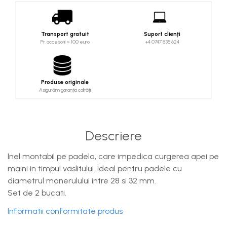
Costume uscate
Haine thermo și protecție UV
Fuste de valuri
Transport gratuit
Suport clienți
Pt. accesorii > 100 euro
+4 0747 835 624
Căști de protecție
Siguranță, accesorii
Drybag - Saci impermeabili
Produse originale
Asigurăm garanția calității
Genți și portbagaje de biciclete
Descriere
Inel montabil pe padela, care impedica curgerea apei pe
maini in timpul vaslitului. Ideal pentru padele cu
diametrul manerulului intre 28 si 32 mm.
Set de 2 bucati.
Informatii conformitate produs