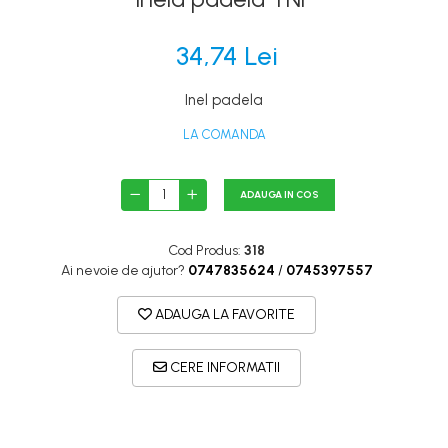
Canoe
Caiace
34,74 Lei
Produse cu reducere
Inel padela
Plăci SUP
Veste de salvare
LA COMANDA
Padele și pagăi
ADAUGA IN COS
Pagăi canoe și SUP
Padele de tură și de mare
Cod Produs:
318
Padele de ape repezi
Ai nevoie de ajutor?
0747835624
/
0745397557
Second hand
ADAUGA LA FAVORITE
Costume neopren
Încălţăminte
CERE INFORMATII
Șosete, mănuși, căciuli neopren
Jachete impermeabile