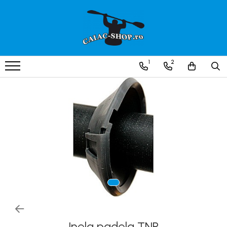
Produse
Caiace
1
2
Caiace tandem
Caiace de ape repezi (whitewater)
Caiace de tură și de mare
Caiace sit on top
Caiace de competiție-club
Canoe
Bărci gonflabile
Bărci pentru pescuit
Packraft
Bărci de rafting
Inela padela TNP