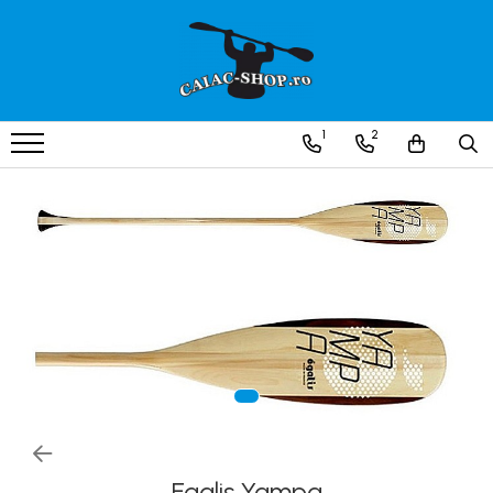
Produse
Caiace
1
2
Caiace tandem
Caiace de ape repezi (whitewater)
Caiace de tură și de mare
Caiace sit on top
Caiace de competiție-club
Canoe
Bărci gonflabile
Bărci pentru pescuit
Packraft
Bărci de rafting
Egalis Yampa