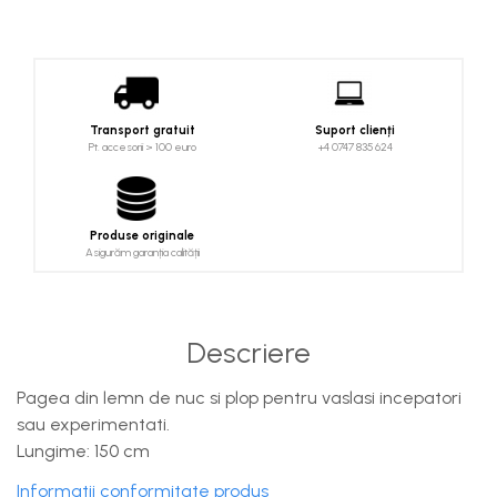
Costume uscate
Haine thermo și protecție UV
Fuste de valuri
Căști de protecție
Transport gratuit
Suport clienți
Siguranță, accesorii
Pt. accesorii > 100 euro
+4 0747 835 624
Drybag - Saci impermeabili
Genți și portbagaje de biciclete
Produse originale
Asigurăm garanția calității
Descriere
Pagea din lemn de nuc si plop pentru vaslasi incepatori
sau experimentati.
Lungime: 150 cm
Informatii conformitate produs