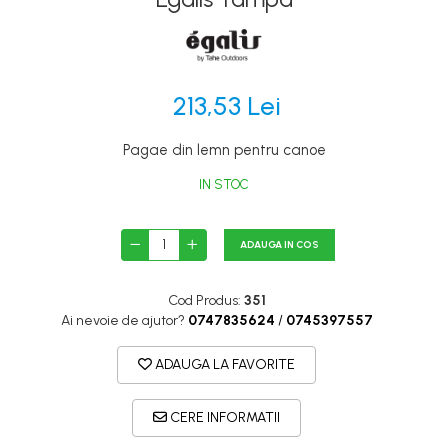
Canoe
Caiace
Produse cu reducere
213,53 Lei
Plăci SUP
Veste de salvare
Pagae din lemn pentru canoe
Padele și pagăi
IN STOC
Pagăi canoe și SUP
Padele de tură și de mare
ADAUGA IN COS
Padele de ape repezi
Second hand
Cod Produs:
351
Ai nevoie de ajutor?
0747835624
/
0745397557
Costume neopren
Încălţăminte
ADAUGA LA FAVORITE
Șosete, mănuși, căciuli neopren
Jachete impermeabile
CERE INFORMATII