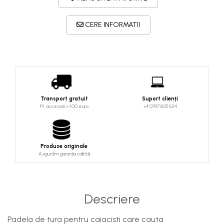
Costume uscate
Haine thermo și protecție UV
CERE INFORMATII
Fuste de valuri
Căști de protecție
Siguranță, accesorii
Drybag - Saci impermeabili
Genți și portbagaje de biciclete
Transport gratuit
Suport clienți
Pt. accesorii > 100 euro
+4 0747 835 624
Produse originale
Asigurăm garanția calității
Descriere
Padela de tura pentru caiacisti care cauta