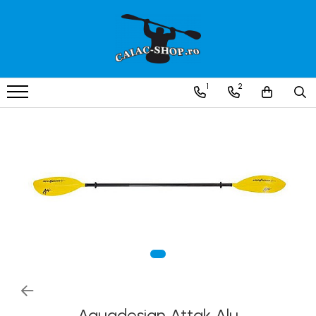
Produse
Caiace
1
2
Caiace tandem
Caiace de ape repezi (whitewater)
Caiace de tură și de mare
Caiace sit on top
Caiace de competiție-club
Canoe
Bărci gonflabile
Bărci pentru pescuit
Packraft
Bărci de rafting
Aquadesign Attak Alu