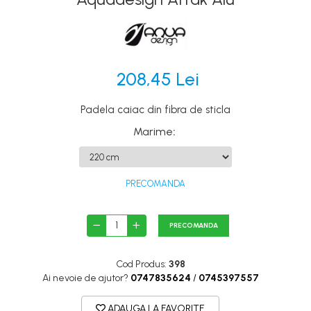
Canoe
Caiace
Produse cu reducere
Plăci SUP
208,45 Lei
Veste de salvare
Padela caiac din fibra de sticla
Padele și pagăi
Marime
:
Pagăi canoe și SUP
Padele de tură și de mare
Padele de ape repezi
PRECOMANDA
Second hand
Costume neopren
PRECOMANDA
Încălţăminte
Cod Produs:
398
Șosete, mănuși, căciuli neopren
Ai nevoie de ajutor?
0747835624
/
0745397557
Jachete impermeabile
ADAUGA LA FAVORITE