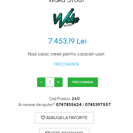
Canoe
Caiace
Produse cu reducere
Plăci SUP
7.453,19 Lei
Veste de salvare
Padele și pagăi
Noul caiac creek pentru caiacisti usori.
Pagăi canoe și SUP
PRECOMANDA
Padele de tură și de mare
Padele de ape repezi
PRECOMANDA
Second hand
Costume neopren
Cod Produs:
260
Ai nevoie de ajutor?
0747835624
/
0745397557
Încălţăminte
Șosete, mănuși, căciuli neopren
ADAUGA LA FAVORITE
Jachete impermeabile