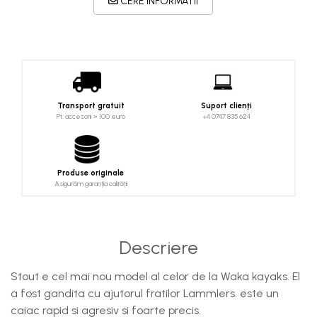
Costume uscate
CERE INFORMATII
Haine thermo și protecție UV
Fuste de valuri
Căști de protecție
Siguranță, accesorii
Transport gratuit
Suport clienți
Drybag - Saci impermeabili
Pt. accesorii > 100 euro
+4 0747 835 624
Genți și portbagaje de biciclete
Produse originale
Asigurăm garanția calității
Descriere
Stout e cel mai nou model al celor de la Waka kayaks. El
a fost gandita cu ajutorul fratilor Lammlers. este un
caiac rapid si agresiv si foarte precis.