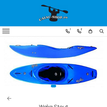
Produse
Caiace
1
2
Caiace tandem
Caiace de ape repezi (whitewater)
Caiace de tură și de mare
Caiace sit on top
Caiace de competiție-club
Canoe
Bărci gonflabile
Bărci pentru pescuit
Packraft
Bărci de rafting
Waka Stout