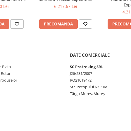
Exp
0 Lei
6.217,67 Lei
4.31
DA
PRECOMANDA
PRECOM
DATE COMERCIALE
 Plata
SC Protreking SRL
e Retur
J26/231/2007
Produselor
RO21019472
Str. Potopului Nr. 10A
L
Târgu Mureș, Mureș