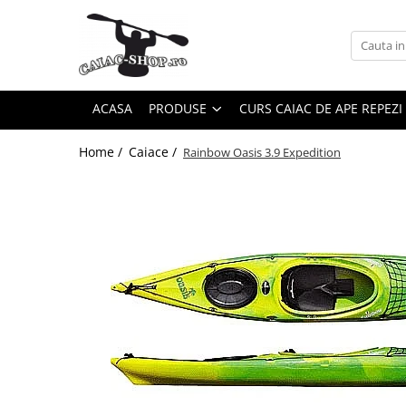
Produse
Caiace
ACASA
PRODUSE
CURS CAIAC DE APE REPEZI
Caiace tandem
Caiace de ape repezi (whitewater)
Home /
Caiace /
Rainbow Oasis 3.9 Expedition
Caiace de tură și de mare
Caiace sit on top
Caiace de competiție-club
Canoe
Bărci gonflabile
Bărci pentru pescuit
Packraft
Bărci de rafting
Canoe
Caiace