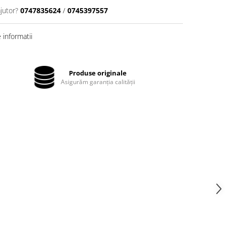
jutor?
0747835624
/
0745397557
informatii
Produse originale
Asigurăm garanția calității