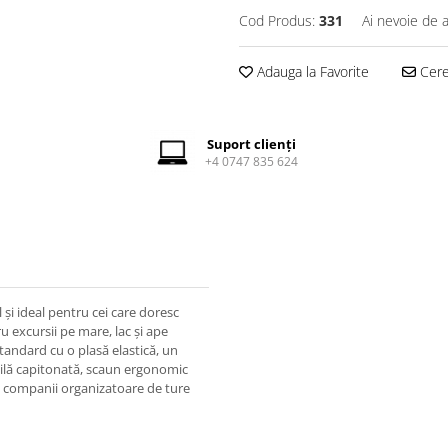
Cod Produs:
331
Ai nevoie de a
Adauga la Favorite
Cere 
Suport clienți
+4 0747 835 624
și ideal pentru cei care doresc
ru excursii pe mare, lac și ape
 standard cu o plasă elastică, un
ilă capitonată, scaun ergonomic
ru companii organizatoare de ture