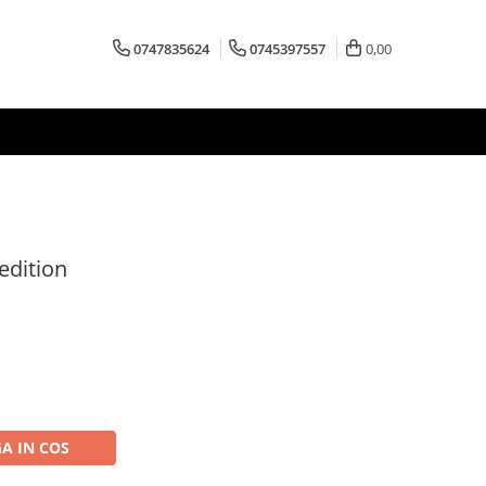
0747835624
0745397557
0,00
edition
A IN COS