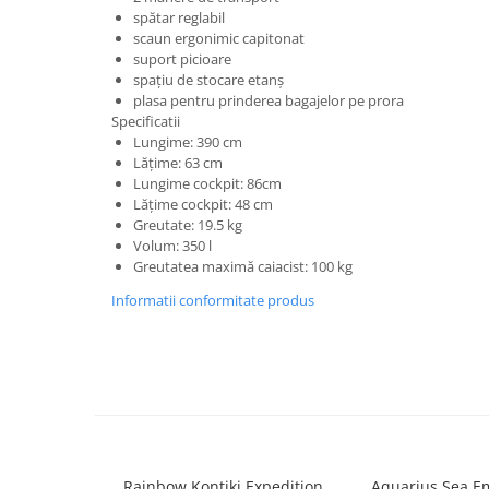
Căști de protecție
spătar
reglabil
scaun ergonimic capitonat
Siguranță, accesorii
suport picioare
spațiu de stocare etanș
Drybag - Saci impermeabili
plasa pentru prinderea bagajelor pe prora
Genți și portbagaje de biciclete
Specificatii
Lungime:
390
cm
L
ăţ
ime:
63
cm
Lungime cockpit:
86
cm
Lăţime
cockpit:
48
cm
Greutate: 19.5 kg
Volum: 350 l
Greutatea
maximă caiacist
:
100
kg
Informatii conformitate produs
Rainbow Kontiki Expedition
Aquarius Sea E