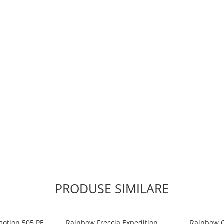
PRODUSE SIMILARE
motion 505 PE
Rainbow Freccia Expedition
Rainbow O