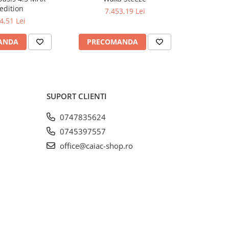
-33%
edition
7.453,19 Lei
7.453,1
4,51 Lei
ANDA
PRECOMANDA
ADAUG
SUPORT CLIENTI
0747835624
0745397557
office@caiac-shop.ro