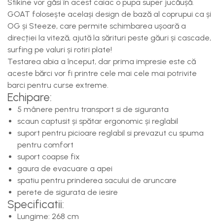
Stikine vor găsi în acest caiac o pupa super jucăușă.
GOAT folosește același design de bază al coprupui ca și
OG și Steeze, care permite schimbarea ușoară a
direcției la viteză, ajută la sărituri peste găuri și cascade,
surfing pe valuri și rotiri plate!
Testarea abia a început, dar prima impresie este că
aceste bărci vor fi printre cele mai cele mai potrivite
barci pentru curse extreme.
Echipare:
5 mânere pentru transport si de siguranta
scaun captusit și spătar ergonomic și reglabil
suport pentru picioare reglabil si prevazut cu spuma
pentru comfort
suport coapse fix
gaura de evacuare a apei
spatiu pentru prinderea sacului de aruncare
perete de sigurata de iesire
Specificatii:
Lungime: 268 cm