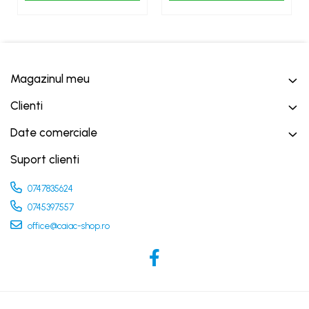
Magazinul meu
Clienti
Date comerciale
Suport clienti
0747835624
0745397557
office@caiac-shop.ro