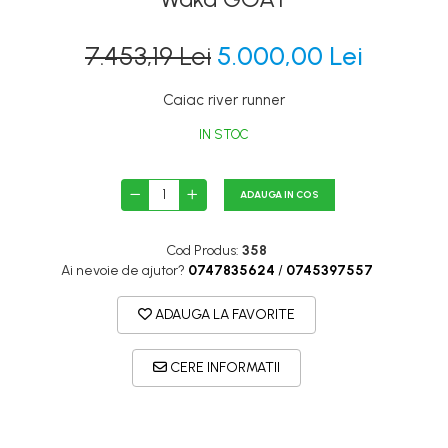
Canoe
Caiace
7.453,19 Lei
5.000,00 Lei
Produse cu reducere
Caiac river runner
Plăci SUP
Veste de salvare
IN STOC
Padele și pagăi
ADAUGA IN COS
Pagăi canoe și SUP
Padele de tură și de mare
Cod Produs:
358
Padele de ape repezi
Ai nevoie de ajutor?
0747835624
/
0745397557
Second hand
ADAUGA LA FAVORITE
Costume neopren
Încălţăminte
CERE INFORMATII
Șosete, mănuși, căciuli neopren
Jachete impermeabile