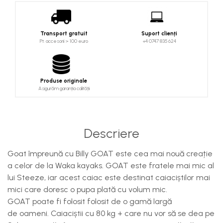
Costume uscate
Haine thermo și protecție UV
Fuste de valuri
Transport gratuit
Suport clienți
Pt. accesorii > 100 euro
+4 0747 835 624
Căști de protecție
Siguranță, accesorii
Drybag - Saci impermeabili
Produse originale
Asigurăm garanția calității
Genți și portbagaje de biciclete
Descriere
Goat împreună cu Billy GOAT este cea mai nouă creație
a celor de la Waka kayaks. GOAT este fratele mai mic al
lui Steeze, iar acest caiac este destinat caiaciștilor mai
mici care doresc o pupa plată cu volum mic.
GOAT poate fi folosit folosit de o gamă largă
de oameni. Caiaciștii cu 80 kg + care nu vor să se dea pe