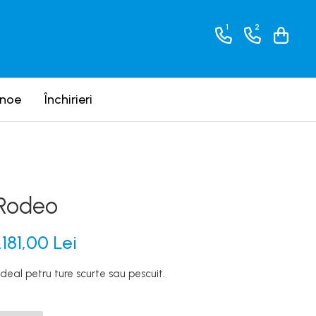
1
2
anoe
Închirieri
 Rodeo
.181,00 Lei
 ideal petru ture scurte sau pescuit.