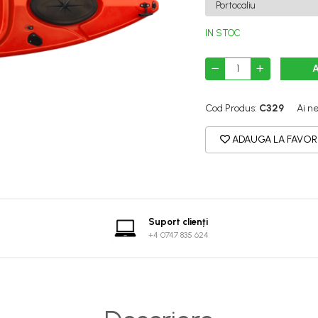
IN STOC
Cod Produs:
C329
Ai n
ADAUGA LA FAVOR
Suport clienți
+4 0747 835 624