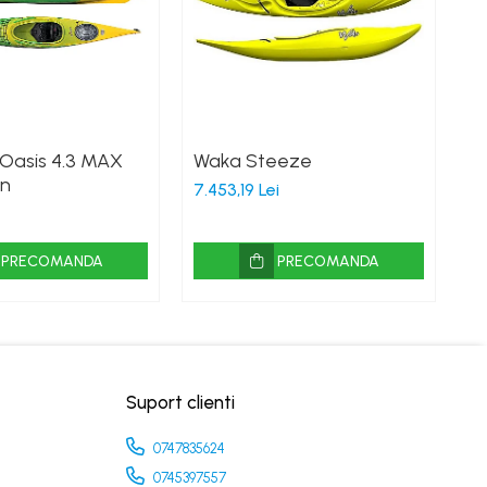
Oasis 4.3 MAX
Waka Steeze
W
on
7.453,19 Lei
7.
PRECOMANDA
PRECOMANDA
Suport clienti
0747835624
0745397557