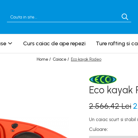
use
Curs caiac de ape repezi
Ture rafting si c
Home /
Caiace /
Eco kayak Rodeo
Eco kayak
2.566,42 Lei
2
Un caiac scurt si stabil
Culoare
: