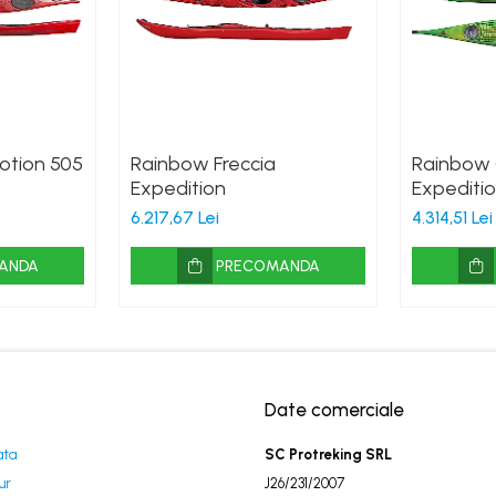
otion 505
Rainbow Freccia
Rainbow 
Expedition
Expediti
6.217,67 Lei
4.314,51 Lei
ANDA
PRECOMANDA
Date comerciale
ata
SC Protreking SRL
ur
J26/231/2007