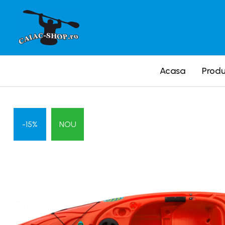
Produse
Caiace
Acasa
Prod
Caiace tandem
Caiace de ape repezi (whitewater)
Caiace de tură și de mare
Caiace sit on top
-15%
NOU
Caiace de competiție-club
Canoe
Bărci gonflabile
Bărci pentru pescuit
Packraft
Bărci de rafting