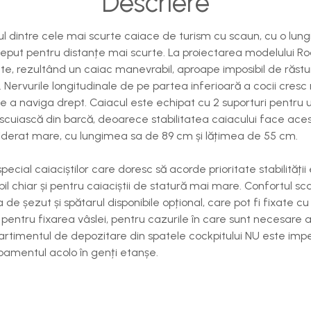
Descriere
nul dintre cele mai scurte caiace de turism cu scaun, cu o lu
put pentru distanțe mai scurte. La proiectarea modelului Ro
te, rezultând un caiac manevrabil, aproape imposibil de răsturn
Nervurile longitudinale de pe partea inferioară a cocii cresc rig
a naviga drept. Caiacul este echipat cu 2 suporturi pentru un
cuiască din barcă, deoarece stabilitatea caiacului face acest 
nsiderat mare, cu lungimea sa de 89 cm și lățimea de 55 cm.
cial caiaciștilor care doresc să acorde prioritate stabilități
il chiar și pentru caiaciștii de statură mai mare. Confortul sc
de șezut și spătarul disponibile opțional, care pot fi fixate cu 
 pentru fixarea vâslei, pentru cazurile în care sunt necesare
rtimentul de depozitare din spatele cockpitului NU este imp
pamentul acolo în genți etanșe.