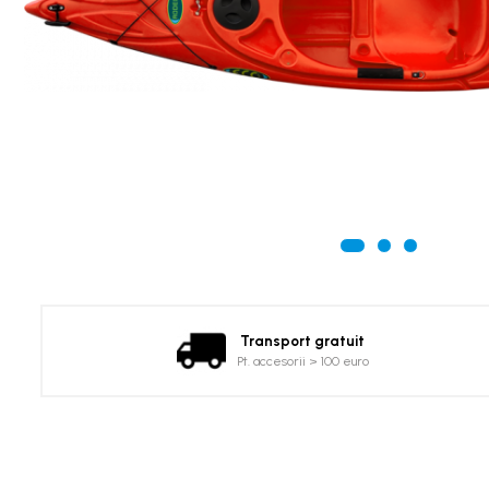
Canoe
Caiace
Produse cu reducere
Plăci SUP
Veste de salvare
Padele și pagăi
Pagăi canoe și SUP
Padele de tură și de mare
Padele de ape repezi
Second hand
Transport gratuit
Costume neopren
Pt. accesorii > 100 euro
Încălţăminte
Șosete, mănuși, căciuli neopren
Jachete impermeabile