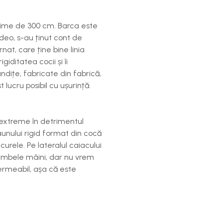
ngime de 300 cm. Barca este
deo, s-au ținut cont de
at, care ține bine linia
iditatea cocii și îi
dițe, fabricate din fabrică,
lucru posibil cu ușurință.
i extreme în detrimentul
aunului rigid format din cocă
curele. Pe lateralul caiacului
 ambele mâini, dar nu vrem
ermeabil, așa că este