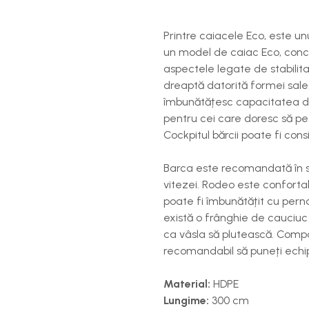
Costume uscate
Haine thermo și protecție UV
Printre caiacele Eco, este u
Fuste de valuri
un model de caiac Eco, conce
Căști de protecție
aspectele legate de stabilita
dreaptă datorită formei sale. 
Siguranță, accesorii
îmbunătățesc capacitatea de 
Drybag - Saci impermeabili
pentru cei care doresc să pes
Genți și portbagaje de biciclete
Cockpitul bărcii poate fi co
Barca este recomandată în spe
vitezei. Rodeo este confortab
poate fi îmbunătățit cu perna 
există o frânghie de cauciuc
ca vâsla să plutească. Compa
recomandabil să puneți echi
Material:
HDPE
Lungime:
300 cm