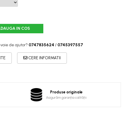
ADAUGA IN COS
evoie de ajutor?
0747835624
/
0745397557
ITE
CERE INFORMATII
Produse originale
Asigurăm garanția calității