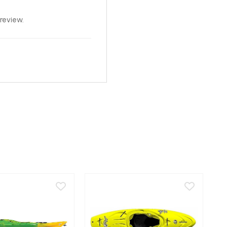
review.
-3