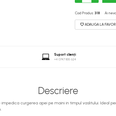
Cod Produs:
318
Ai nevo
ADAUGA LA FAVOR
Suport clienți
+4 0747 835 624
Descriere
 impedica curgerea apei pe maini in timpul vaslitului. Ideal 
.