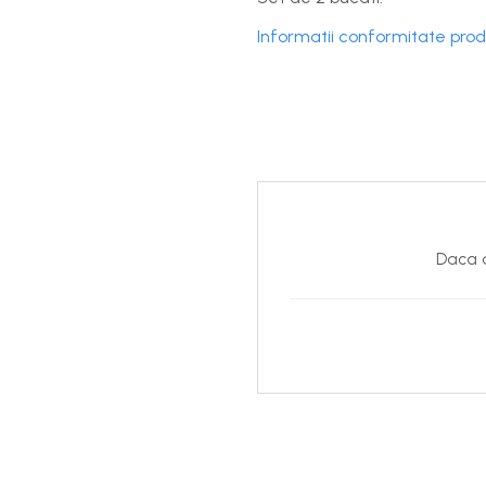
Costume uscate
Haine thermo și protecție UV
Informatii conformitate pro
Fuste de valuri
Căști de protecție
Siguranță, accesorii
Drybag - Saci impermeabili
Genți și portbagaje de biciclete
Daca d