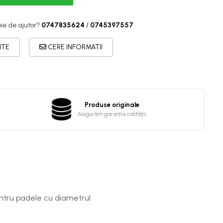
ie de ajutor?
0747835624
/
0745397557
ITE
CERE INFORMATII
Produse originale
Asigurăm garanția calității
pentru padele cu diametrul