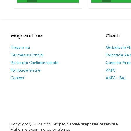
Magazinul meu
Clienti
Despre noi
Metode de Pl
Termeni si Conditii
Politica de Ret
Politica de Confidentialitate
Garantia Produ
Politica de livrare
ANPC
Contact
ANPC - SAL
Copyright © 2025Caiac-Shop.ro » Toate drepturile rezervate
Platforma E-commerce by Gomag