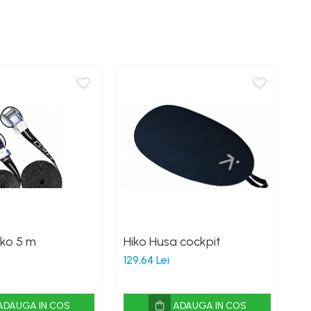
iko 5 m
Hiko Husa cockpit
A
129,64 Lei
90
ADAUGA IN COS
ADAUGA IN COS