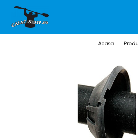
Produse
Caiace
Acasa
Prod
Caiace tandem
Caiace de ape repezi (whitewater)
Caiace de tură și de mare
Caiace sit on top
Caiace de competiție-club
Canoe
Bărci gonflabile
Bărci pentru pescuit
Packraft
Bărci de rafting