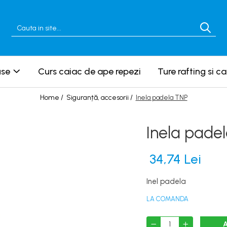
use
Curs caiac de ape repezi
Ture rafting si c
Home /
Siguranță, accesorii /
Inela padela TNP
Inela pade
34,74 Lei
Inel padela
LA COMANDA