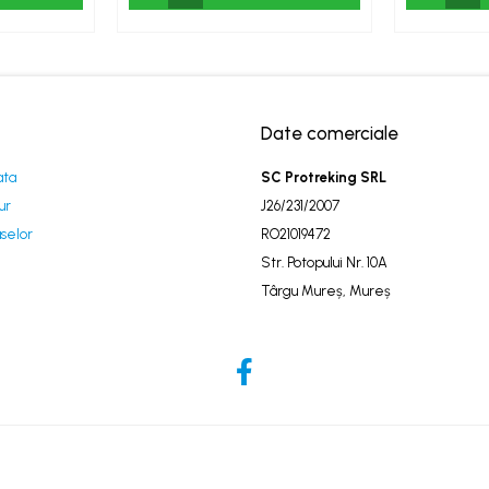
Date comerciale
ata
SC Protreking SRL
ur
J26/231/2007
selor
RO21019472
Str. Potopului Nr. 10A
Târgu Mureș, Mureș