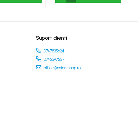
Suport clienti
0747835624
0745397557
office@caiac-shop.ro