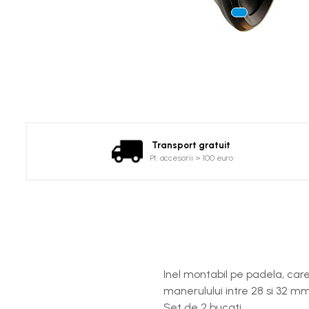
Canoe
Caiace
Produse cu reducere
Plăci SUP
Veste de salvare
Padele și pagăi
Pagăi canoe și SUP
Transport gratuit
Padele de tură și de mare
Pt. accesorii > 100 euro
Padele de ape repezi
Second hand
Costume neopren
Încălţăminte
Șosete, mănuși, căciuli neopren
Inel montabil pe padela, care
Jachete impermeabile
manerulului intre 28 si 32 mm
Set de 2 bucati.