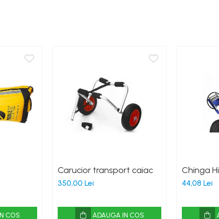
Carucior transport caiac
Chinga H
350,00 Lei
44,08 Lei
N COS
ADAUGA IN COS