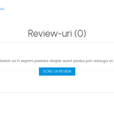
dus
Review-uri
(0)
oresti sa iti exprimi parerea despre acest produs poti adauga un 
SCRIE UN REVIEW