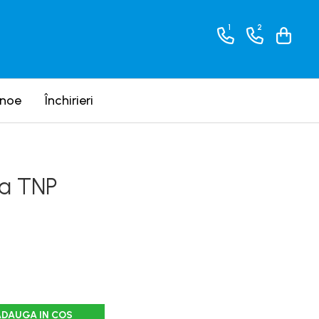
1
2
anoe
Închirieri
la TNP
ADAUGA IN COS