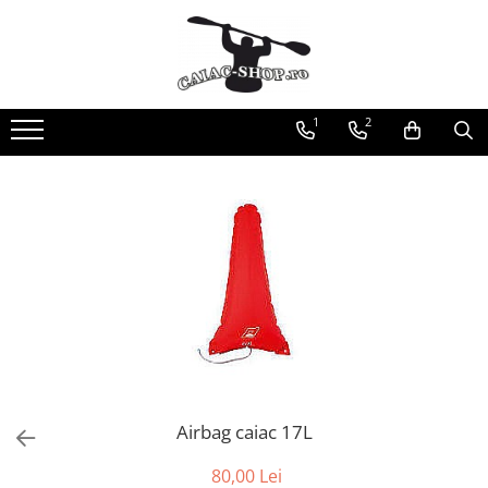
Produse
Caiace
1
2
Caiace tandem
Caiace de ape repezi (whitewater)
Caiace de tură și de mare
Caiace sit on top
Caiace de competiție-club
Canoe
Bărci gonflabile
Bărci pentru pescuit
Packraft
Bărci de rafting
Airbag caiac 17L
Canoe
Caiace
80,00 Lei