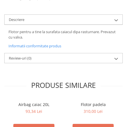
Căști de protecție
Siguranță, accesorii
Descriere
Drybag - Saci impermeabili
Genți și portbagaje de biciclete
Flotor pentru a tine la surafata caiacul dipa rasturnare. Prevazut
cu valva.
Informatii conformitate produs
Review-uri
(0)
PRODUSE SIMILARE
Airbag caiac 20L
Flotor padela
93,34 Lei
310,00 Lei