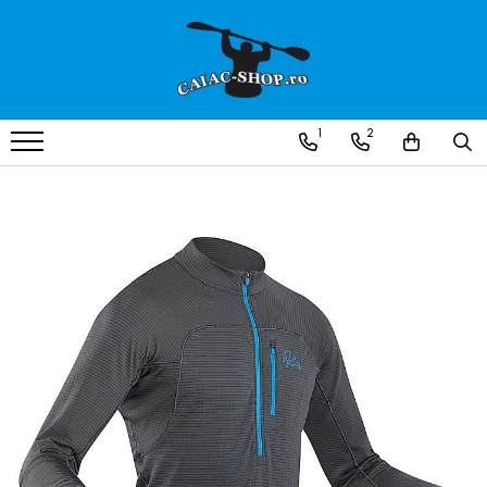
Produse
Caiace
1
2
Caiace tandem
Caiace de ape repezi (whitewater)
Caiace de tură și de mare
Caiace sit on top
Caiace de competiție-club
Canoe
Bărci gonflabile
Bărci pentru pescuit
Packraft
Bărci de rafting