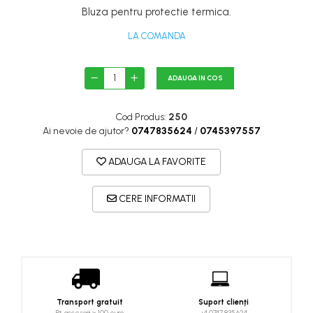
Costume uscate
Bluza pentru protectie termica.
Haine thermo și protecție UV
LA COMANDA
Fuste de valuri
Căști de protecție
ADAUGA IN COS
Siguranță, accesorii
Drybag - Saci impermeabili
Cod Produs:
250
Genți și portbagaje de biciclete
Ai nevoie de ajutor?
0747835624
/
0745397557
ADAUGA LA FAVORITE
CERE INFORMATII
Transport gratuit
Suport clienți
Pt. accesorii > 100 euro
+4 0747 835 624