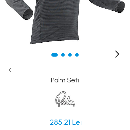
Canoe
Caiace
Produse cu reducere
Plăci SUP
Veste de salvare
Padele și pagăi
Pagăi canoe și SUP
Padele de tură și de mare
Padele de ape repezi
Palm Seti
Second hand
Costume neopren
Încălţăminte
Șosete, mănuși, căciuli neopren
285,21 Lei
Jachete impermeabile