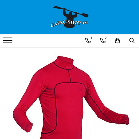
Produse
Caiace
1
2
Caiace tandem
Caiace de ape repezi (whitewater)
Caiace de tură și de mare
Caiace sit on top
Caiace de competiție-club
Canoe
Bărci gonflabile
Bărci pentru pescuit
Packraft
Bărci de rafting