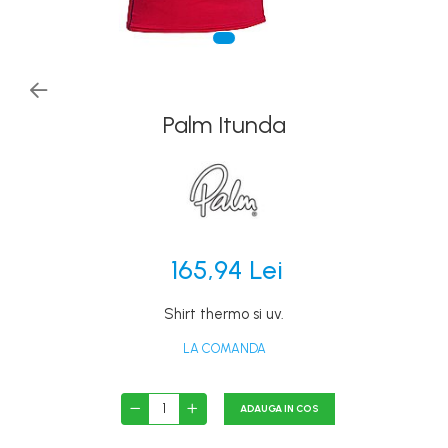
Canoe
Caiace
Produse cu reducere
Plăci SUP
Palm Itunda
Veste de salvare
Padele și pagăi
Pagăi canoe și SUP
Padele de tură și de mare
Padele de ape repezi
165,94 Lei
Second hand
Shirt thermo si uv.
Costume neopren
LA COMANDA
Încălţăminte
Șosete, mănuși, căciuli neopren
ADAUGA IN COS
Jachete impermeabile