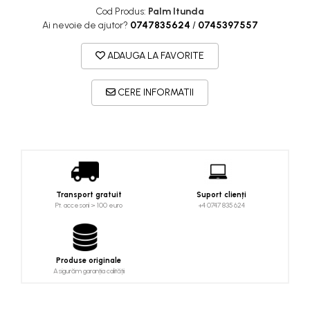
Costume uscate
Cod Produs:
Palm Itunda
Haine thermo și protecție UV
Ai nevoie de ajutor?
0747835624
/
0745397557
Fuste de valuri
ADAUGA LA FAVORITE
Căști de protecție
Siguranță, accesorii
CERE INFORMATII
Drybag - Saci impermeabili
Genți și portbagaje de biciclete
Transport gratuit
Suport clienți
Pt. accesorii > 100 euro
+4 0747 835 624
Produse originale
Asigurăm garanția calității