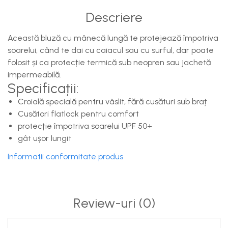
Descriere
Această bluză cu mânecă lungă te protejează împotriva
soarelui, când te dai cu caiacul sau cu surful, dar poate
folosit și ca protecție termică sub neopren sau jachetă
impermeabilă.
Specificații:
Croială specială pentru vâslit, fără cusături sub braț
Cusători flatlock pentru comfort
protecție împotriva soarelui UPF 50+
gât ușor lungit
Informatii conformitate produs
Review-uri
(0)