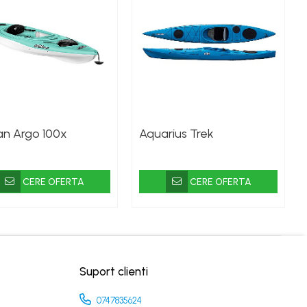
can Argo 100x
Aquarius Trek
CERE OFERTA
CERE OFERTA
Suport clienti
0747835624