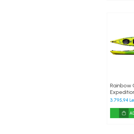
Costume uscate
Haine thermo și protecție UV
Fuste de valuri
Căști de protecție
Siguranță, accesorii
Drybag - Saci impermeabili
Genți și portbagaje de biciclete
Rainbow O
Expeditio
3.795,94 Le
A