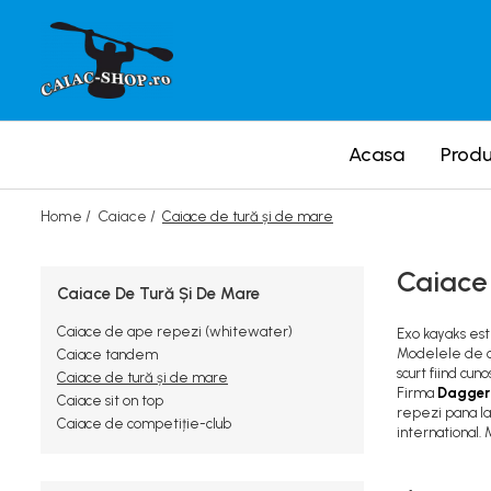
Produse
Caiace
Acasa
Prod
Caiace tandem
Caiace de ape repezi (whitewater)
Home /
Caiace /
Caiace de tură și de mare
Caiace de tură și de mare
Caiace sit on top
Caiace 
Caiace de competiție-club
Caiace De Tură Și De Mare
Canoe
Caiace de ape repezi (whitewater)
Exo kayaks este
Modelele de c
Caiace tandem
Bărci gonflabile
scurt fiind cu
Caiace de tură și de mare
Firma
Dagge
Bărci pentru pescuit
Caiace sit on top
repezi pana la
Caiace de competiție-club
Packraft
international. 
Bărci de rafting