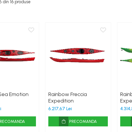
6
din
16
produse
Sea Emotion
Rainbow Freccia
Rain
Expedition
Expe
i
6.217,67 Lei
4.314,
PRECOMANDA
PRECOMANDA