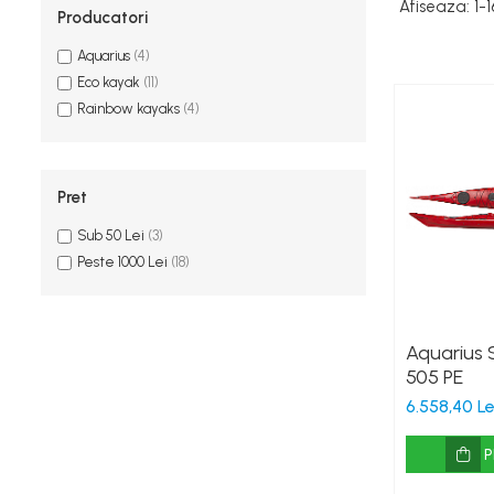
Afiseaza:
1-
1
Canoe
Producatori
Caiace
Aquarius
(4)
Produse cu reducere
Eco kayak
(11)
Rainbow kayaks
(4)
Plăci SUP
Veste de salvare
Padele și pagăi
Pret
Pagăi canoe și SUP
Sub 50 Lei
(3)
Padele de tură și de mare
Peste 1000 Lei
(18)
Padele de ape repezi
Second hand
Aquarius 
Costume neopren
505 PE
Încălţăminte
6.558,40 Le
Șosete, mănuși, căciuli neopren
Jachete impermeabile