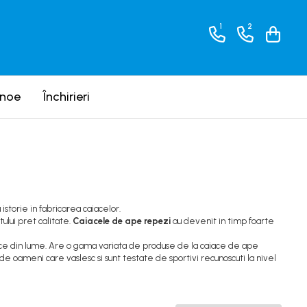
1
2
anoe
Închirieri
istorie in fabricarea caiacelor.
ului pret calitate.
Caiacele de ape repezi
au devenit in timp foarte
ce din lume. Are o gama variata de produse de la caiace de ape
de oameni care vaslesc si sunt testate de sportivi recunoscuti la nivel