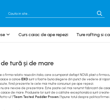
use
Curs caiac de ape repezi
Ture rafting si c
de tură și de mare
 o firma relativ noua din italia, care a cumparat defapt NOVA plast o firma cu 
aiace si canoe
EXO
sunt o foarte buna alegere din punct de vedere al raport
noscute, fiind prezente le cele mai multe concursuri pe ape repezi.
r
nu are nevoie de prezentare. Este poate cel mai renumit fabricant de caia
 caiace de mare. Produsele lor sunt de o calitate exceptionala si sunt create 
Motto-ul \"
Team Tested
.
Paddler Proven.
\"spune totul despre politica firmei.