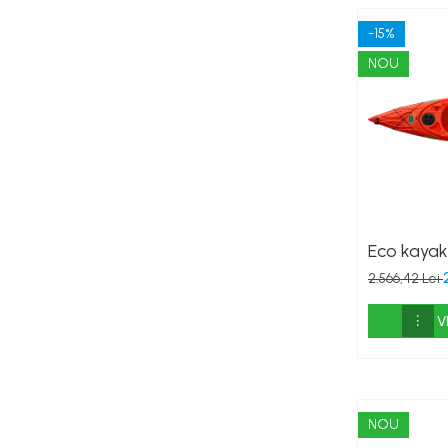
-15%
NOU
Eco kaya
2.566,42 Lei
V
NOU