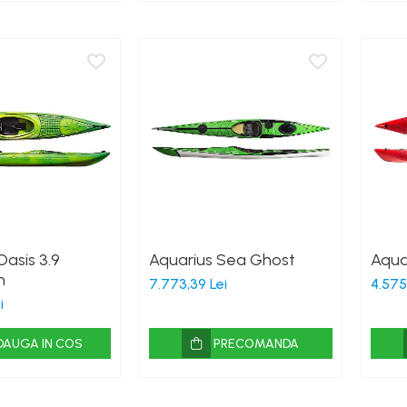
asis 3.9
Aquarius Sea Ghost
Aqua
n
7.773,39 Lei
4.575
i
DAUGA IN COS
PRECOMANDA