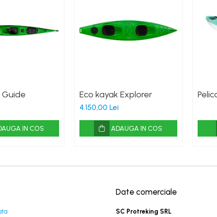
 Guide
Eco kayak Explorer
Peli
4.150,00 Lei
DAUGA IN COS
ADAUGA IN COS
Date comerciale
ata
SC Protreking SRL