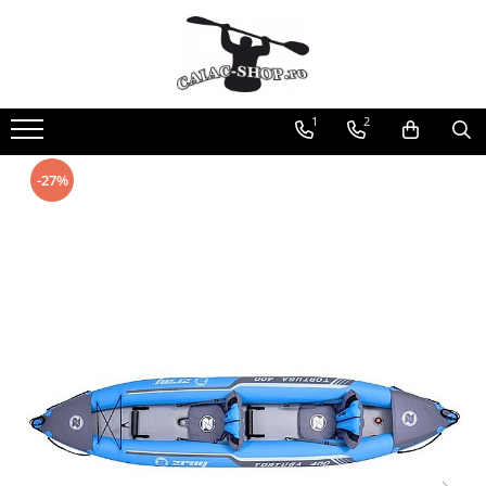
Produse
Caiace
1
2
Caiace tandem
Caiace de ape repezi (whitewater)
-27%
Caiace de tură și de mare
Caiace sit on top
Caiace de competiție-club
Canoe
Bărci gonflabile
Bărci pentru pescuit
Packraft
Bărci de rafting
Canoe
Caiace