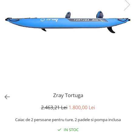
Produse cu reducere
Plăci SUP
Veste de salvare
Padele și pagăi
Pagăi canoe și SUP
Padele de tură și de mare
Padele de ape repezi
Second hand
Costume neopren
Încălţăminte
Șosete, mănuși, căciuli neopren
Zray Tortuga
Jachete impermeabile
2.463,21 Lei
1.800,00 Lei
Costume uscate
Caiac de 2 persoane pentru ture, 2 padele si pompa inclusa
Haine thermo și protecție UV
IN STOC
Fuste de valuri