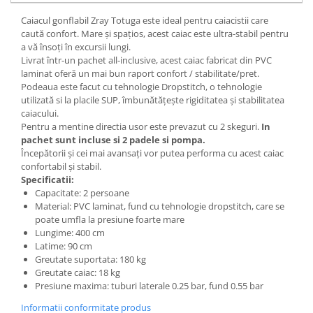
Caiacul gonflabil Zray Totuga este ideal pentru caiacistii care
caută confort. Mare și spațios, acest caiac este ultra-stabil pentru
a vă însoți în excursii lungi.
Livrat într-un pachet all-inclusive, acest caiac fabricat din PVC
laminat oferă un mai bun raport confort / stabilitate/pret.
Podeaua este facut cu tehnologie Dropstitch, o tehnologie
utilizată si la placile SUP, îmbunătățește rigiditatea și stabilitatea
caiacului.
Pentru a mentine directia usor este prevazut cu 2 skeguri.
In
pachet sunt incluse si 2 padele si pompa.
Începătorii și cei mai avansați vor putea performa cu acest caiac
confortabil și stabil.
Specificatii:
Capacitate: 2 persoane
Material: PVC laminat, fund cu tehnologie dropstitch, care se
poate umfla la presiune foarte mare
Lungime: 400 cm
Latime: 90 cm
Greutate suportata: 180 kg
Greutate caiac: 18 kg
Presiune maxima: tuburi laterale 0.25 bar, fund 0.55 bar
Informatii conformitate produs