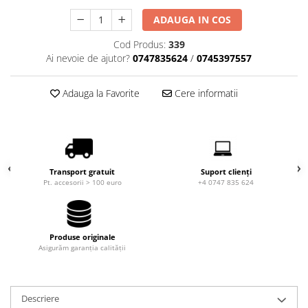
Căști de protecție
ADAUGA IN COS
Siguranță, accesorii
Cod Produs:
339
Drybag - Saci impermeabili
Ai nevoie de ajutor?
0747835624
/
0745397557
Genți și portbagaje de biciclete
Adauga la Favorite
Cere informatii
Transport gratuit
Suport clienți
Pt. accesorii > 100 euro
+4 0747 835 624
Produse originale
Asigurăm garanția calității
Descriere