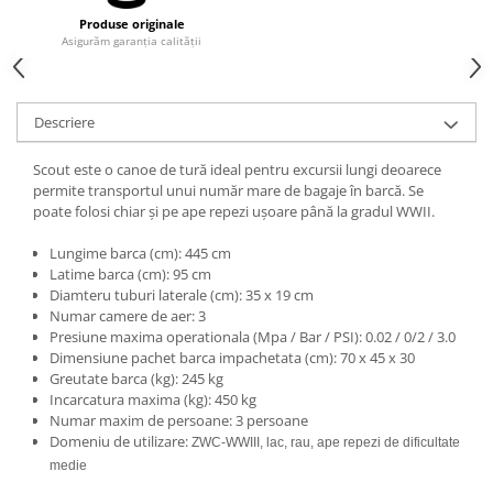
Căști de protecție
Produse originale
Asigurăm garanția calității
Siguranță, accesorii
Drybag - Saci impermeabili
Genți și portbagaje de biciclete
Descriere
Scout este o canoe de tură ideal pentru excursii lungi deoarece
permite transportul unui număr mare de bagaje în barcă. Se
poate folosi chiar și pe ape repezi ușoare până la gradul WWII.
Lungime barca (cm): 445 cm
Latime barca (cm): 95 cm
Diamteru tuburi laterale (cm): 35 x 19 cm
Numar camere de aer: 3
Presiune maxima operationala (Mpa / Bar / PSI): 0.02 / 0/2 / 3.0
Dimensiune pachet barca impachetata (cm): 70 x 45 x 30
Greutate barca (kg): 245 kg
Incarcatura maxima (kg): 450 kg
Numar maxim de persoane: 3 persoane
Domeniu de utilizare:
ZWC-WWIII, lac, rau, ape repezi de dificultate
medie