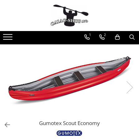
Produse
Caiace
1
2
Caiace tandem
Caiace de ape repezi (whitewater)
Caiace de tură și de mare
Caiace sit on top
Caiace de competiție-club
Canoe
Bărci gonflabile
Bărci pentru pescuit
Packraft
Bărci de rafting
Gumotex Scout Economy
Canoe
Caiace