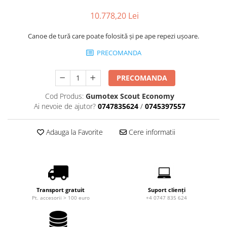
Produse cu reducere
10.778,20 Lei
Plăci SUP
Canoe de tură care poate folosită și pe ape repezi ușoare.
Veste de salvare
PRECOMANDA
Padele și pagăi
Pagăi canoe și SUP
PRECOMANDA
Padele de tură și de mare
Padele de ape repezi
Cod Produs:
Gumotex Scout Economy
Ai nevoie de ajutor?
0747835624
/
0745397557
Second hand
Costume neopren
Adauga la Favorite
Cere informatii
Încălţăminte
Șosete, mănuși, căciuli neopren
Jachete impermeabile
Costume uscate
Transport gratuit
Suport clienți
Pt. accesorii > 100 euro
+4 0747 835 624
Haine thermo și protecție UV
Fuste de valuri