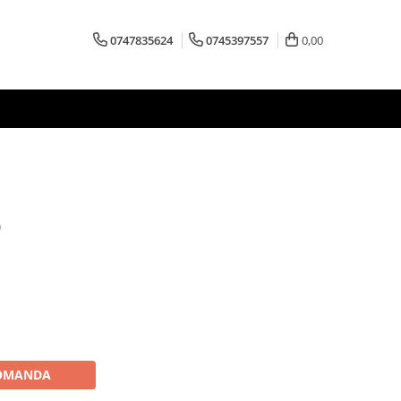
0747835624
0745397557
0,00
0
OMANDA