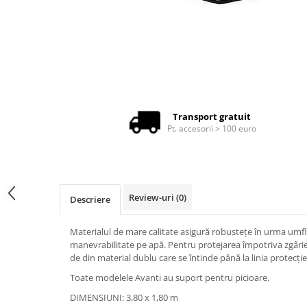
Produse cu reducere
Plăci SUP
Veste de salvare
Padele și pagăi
Pagăi canoe și SUP
Padele de tură și de mare
Transport gratuit
Padele de ape repezi
Pt. accesorii > 100 euro
Second hand
Costume neopren
Încălţăminte
Review-uri
(0)
Descriere
Șosete, mănuși, căciuli neopren
Jachete impermeabile
Materialul de mare calitate asigură robustețe în urma umflă
manevrabilitate pe apă. Pentru protejarea împotriva zgâriet
Costume uscate
de din material dublu care se întinde până la linia protecți
Haine thermo și protecție UV
Toate modelele Avanti au suport pentru picioare.
Fuste de valuri
DIMENSIUNI: 3,80 x 1,80 m