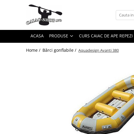
Produse
Caiace
ACASA
PRODUSE
CURS CAIAC DE APE REPEZI
Caiace tandem
Caiace de ape repezi (whitewater)
Home /
Bărci gonflabile /
Aquadesign Avanti 380
Caiace de tură și de mare
Caiace sit on top
Caiace de competiție-club
Canoe
Bărci gonflabile
Bărci pentru pescuit
Packraft
Bărci de rafting
Canoe
Caiace