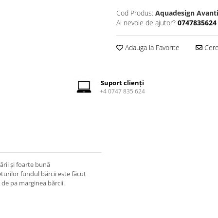
Cod Produs:
Aquadesign Avanti
Ai nevoie de ajutor?
0747835624
Adauga la Favorite
Cere 
Suport clienți
+4 0747 835 624
rii și foarte bună
urilor fundul bărcii este făcut
e de pa marginea bărcii.