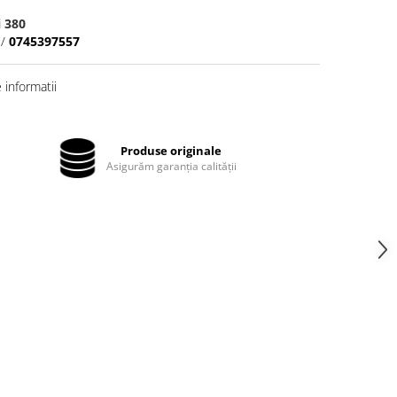
 380
/
0745397557
informatii
Produse originale
Asigurăm garanția calității