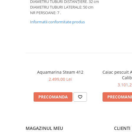
DIAMETRU TUBURI DISTANȚIERE. 32 cm
Căști de protecție
DIAMETRU TUBURI LATERALE: 50 cm
NR PERSOANE: 7 .
Siguranță, accesorii
Informatii conformitate produs
Drybag - Saci impermeabili
Genți și portbagaje de biciclete
Aquamarina Steam 412
Caiac pescuit
Cali
2.499,00 Lei
3.101,2
PRECOMANDA
PRECOMAN
MAGAZINUL MEU
CLIENTI