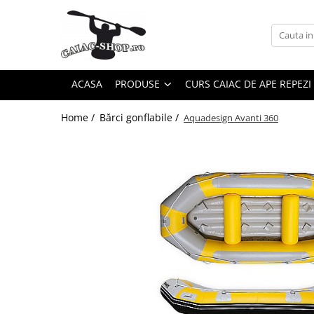
Produse
Caiace
ACASA
PRODUSE
CURS CAIAC DE APE REPEZI
Caiace tandem
Caiace de ape repezi (whitewater)
Home /
Bărci gonflabile /
Aquadesign Avanti 360
Caiace de tură și de mare
Caiace sit on top
Caiace de competiție-club
Canoe
Bărci gonflabile
Bărci pentru pescuit
Packraft
Bărci de rafting
Canoe
Caiace