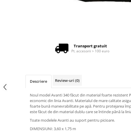
Produse cu reducere
Plăci SUP
Veste de salvare
Padele și pagăi
Pagăi canoe și SUP
Transport gratuit
Padele de tură și de mare
Pt. accesorii > 100 euro
Padele de ape repezi
Second hand
Costume neopren
Review-uri
(0)
Încălţăminte
Descriere
Șosete, mănuși, căciuli neopren
Noul model Avanti 340 făcut din material foarte rezistent 
Jachete impermeabile
economic din linia Avanti. Materialul de mare calitate asigu
foarte bună manevrabilitate pe apă. Pentru protejarea împo
Costume uscate
este făcut de din material dublu care se întinde până la lin
Haine thermo și protecție UV
Toate modelele Avanti au suport pentru picioare.
Fuste de valuri
DIMENSIUNI: 3,60 x 1,75 m