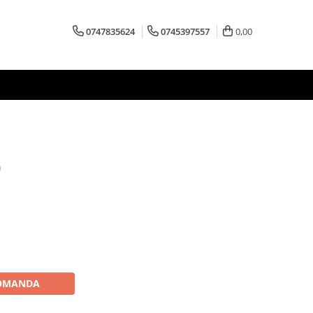
0747835624
0745397557
0,00
0
OMANDA