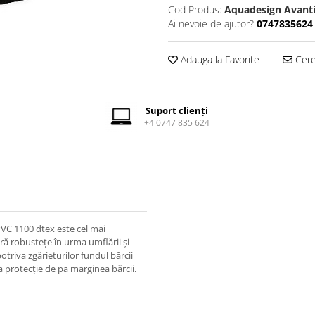
Cod Produs:
Aquadesign Avanti
Ai nevoie de ajutor?
0747835624
Adauga la Favorite
Cere 
Suport clienți
+4 0747 835 624
PVC 1100 dtex este cel mai
ră robustețe în urma umflării și
triva zgârieturilor fundul bărcii
ia protecție de pa marginea bărcii.