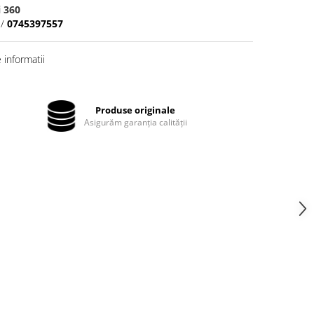
 360
/
0745397557
informatii
Produse originale
Asigurăm garanția calității