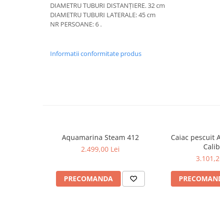
DIAMETRU TUBURI DISTANȚIERE. 32 cm
Căști de protecție
DIAMETRU TUBURI LATERALE: 45 cm
Siguranță, accesorii
NR PERSOANE: 6 .
Drybag - Saci impermeabili
Genți și portbagaje de biciclete
Informatii conformitate produs
Aquamarina Steam 412
Caiac pescuit
Cali
2.499,00 Lei
3.101,2
PRECOMANDA
PRECOMAN