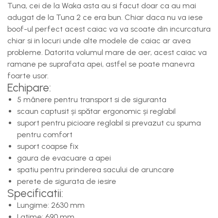
Tuna, cei de la Waka asta au si facut doar ca au mai
adugat de la Tuna 2 ce era bun. Chiar daca nu va iese
boof-ul perfect acest caiac va va scoate din incurcatura
chiar si in locuri unde alte modele de caiac ar avea
probleme. Datorita volumul mare de aer, acest caiac va
ramane pe suprafata apei, astfel se poate manevra
foarte usor.
Echipare:
5 mânere pentru transport si de siguranta
scaun captusit și spătar ergonomic și reglabil
suport pentru picioare reglabil si prevazut cu spuma
pentru comfort
suport coapse fix
gaura de evacuare a apei
spatiu pentru prinderea sacului de aruncare
perete de sigurata de iesire
Specificatii:
Lungime: 2630 mm
Latime: 690 mm