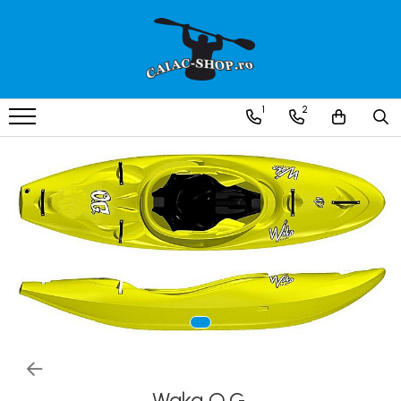
Produse
Caiace
1
2
Caiace tandem
Caiace de ape repezi (whitewater)
Caiace de tură și de mare
Caiace sit on top
Caiace de competiție-club
Canoe
Bărci gonflabile
Bărci pentru pescuit
Packraft
Bărci de rafting
Waka O.G.