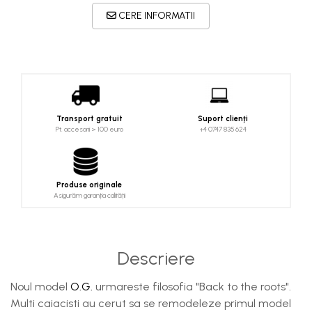
Costume uscate
CERE INFORMATII
Haine thermo și protecție UV
Fuste de valuri
Căști de protecție
Siguranță, accesorii
Drybag - Saci impermeabili
Transport gratuit
Suport clienți
Genți și portbagaje de biciclete
Pt. accesorii > 100 euro
+4 0747 835 624
Produse originale
Asigurăm garanția calității
Descriere
Noul model
O.G.
urmareste filosofia "Back to the roots".
Multi caiacisti au cerut sa se remodeleze primul model