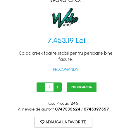
Canoe
Caiace
Produse cu reducere
Plăci SUP
7.453,19 Lei
Veste de salvare
Padele și pagăi
Caiac creek foarte stabil pentru persoane bine
Pagăi canoe și SUP
facute.
Padele de tură și de mare
PRECOMANDA
Padele de ape repezi
Second hand
PRECOMANDA
Costume neopren
Cod Produs:
245
Încălţăminte
Ai nevoie de ajutor?
0747835624
/
0745397557
Șosete, mănuși, căciuli neopren
Jachete impermeabile
ADAUGA LA FAVORITE