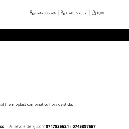
0747835624
0745397557
0,00
ial thermoplast combinat cu fibră de sticlă.
ass
Ai nevoie de ajutor?
0747835624
/
0745397557