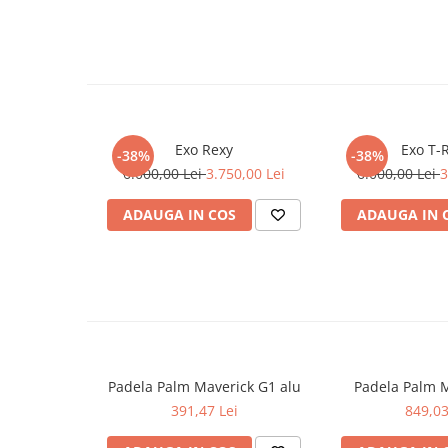
Căști de protecție
Siguranță, accesorii
Drybag - Saci impermeabili
Genți și portbagaje de biciclete
Exo Rexy
Exo T-
-38%
-38%
6.000,00 Lei
3.750,00 Lei
6.000,00 Lei
3
ADAUGA IN COS
ADAUGA IN 
Padela Palm Maverick G1 alu
Padela Palm 
391,47 Lei
849,03