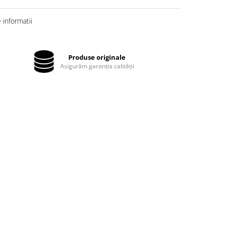
informatii
Produse originale
Asigurăm garanția calității