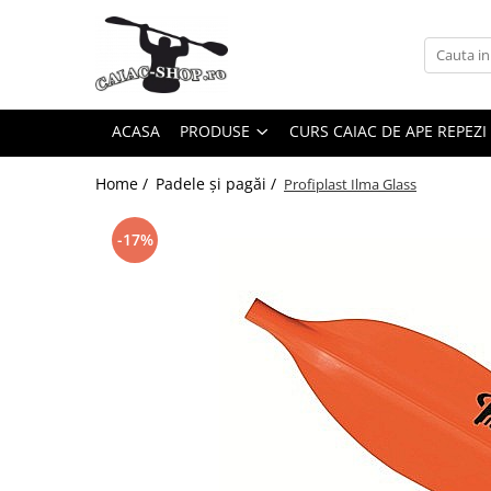
Produse
Caiace
ACASA
PRODUSE
CURS CAIAC DE APE REPEZI
Caiace tandem
Caiace de ape repezi (whitewater)
Home /
Padele și pagăi /
Profiplast Ilma Glass
Caiace de tură și de mare
Caiace sit on top
-17%
Caiace de competiție-club
Canoe
Bărci gonflabile
Bărci pentru pescuit
Packraft
Bărci de rafting
Canoe
Caiace