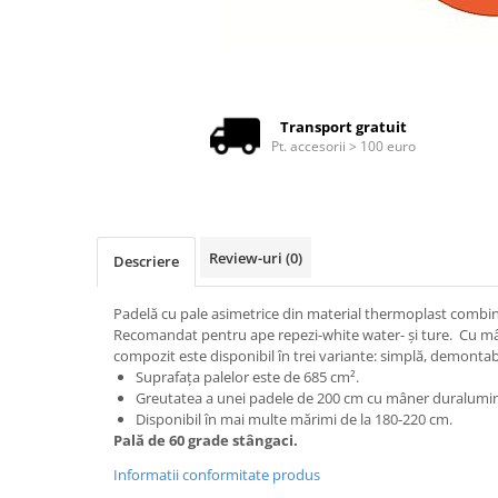
Produse cu reducere
Plăci SUP
Veste de salvare
Padele și pagăi
Transport gratuit
Pt. accesorii > 100 euro
Pagăi canoe și SUP
Padele de tură și de mare
Padele de ape repezi
Second hand
Review-uri
(0)
Descriere
Costume neopren
Încălţăminte
Padelă cu pale asimetrice din material thermoplast combinat
Recomandat pentru ape repezi-white water- și ture. Cu m
Șosete, mănuși, căciuli neopren
compozit este disponibil în trei variante: simplă, demontabi
Jachete impermeabile
Suprafața palelor este de 685 cm².
Greutatea a unei padele de 200 cm cu mâner duralumini
Costume uscate
Disponibil în mai multe mărimi de la 180-220 cm.
Pală de 60 grade stângaci.
Haine thermo și protecție UV
Informatii conformitate produs
Fuste de valuri