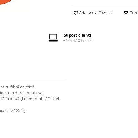
Adauga la Favorite
Cere 
Suport clienți
+4 0747 835 624
 cu fibră de sticlă.
âner din duraluminiu sau
lă în două și demontabilă în trei.
u este 1254 g.