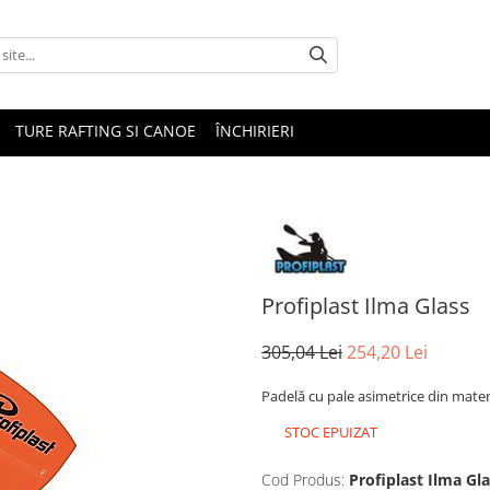
TURE RAFTING SI CANOE
ÎNCHIRIERI
Profiplast Ilma Glass
305,04 Lei
254,20 Lei
Padelă cu pale asimetrice din mater
STOC EPUIZAT
Cod Produs:
Profiplast Ilma Gl