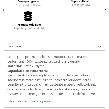
Transport gratuit
Suport clienți
Căști de protecție
Pt. accesorii > 100 euro
+4 0747 835 624
Siguranță, accesorii
Drybag - Saci impermeabili
Produse originale
Genți și portbagaje de biciclete
Asigurăm garanția calității
Descriere
Set de genti pentru bicicleta sau motocicleta din material
performant 100% rezistenta la apa si foarte durabil.
Material:
Plastel/Polymar
Capacitate de stocare:
60L
Spațiu de stocare mare, placă de plopropilenă pe partea
interioară la roată, custuri lipite, inchidere roll down, care nu
permite intrarea apei, chingi rezistente, material reflecorizant,
care se vede de la 600 m, mâner confortabil, cârligi zincate
rezistente de 3 mm grosime, sistem de montare de încredere.
Informatii conformitate produs