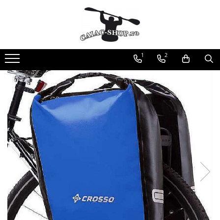
Produse
Caiace
1
2
Caiace tandem
Caiace de ape repezi (whitewater)
Caiace de tură și de mare
Caiace sit on top
Caiace de competiție-club
Canoe
Bărci gonflabile
Bărci pentru pescuit
Packraft
Bărci de rafting
Canoe
Caiace