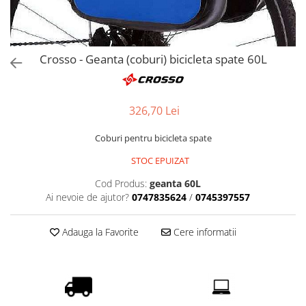
Produse cu reducere
Plăci SUP
Veste de salvare
Crosso - Geanta (coburi) bicicleta spate 60L
Padele și pagăi
Pagăi canoe și SUP
326,70 Lei
Padele de tură și de mare
Padele de ape repezi
Coburi pentru bicicleta spate
Second hand
STOC EPUIZAT
Costume neopren
Cod Produs:
geanta 60L
Încălţăminte
Ai nevoie de ajutor?
0747835624
/
0745397557
Șosete, mănuși, căciuli neopren
Jachete impermeabile
Adauga la Favorite
Cere informatii
Costume uscate
Haine thermo și protecție UV
Fuste de valuri