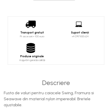
Costume uscate
Haine thermo și protecție UV
Fuste de valuri
Căști de protecție
Siguranță, accesorii
Transport gratuit
Suport clienți
Pt. accesorii > 100 euro
+4 0747 835 624
Drybag - Saci impermeabili
Genți și portbagaje de biciclete
Produse originale
Asigurăm garanția calității
Descriere
Fusta de valuri pentru caiacele Swing, Framura si
Seawave din material nylon impereabil. Bretele
ajustabile.