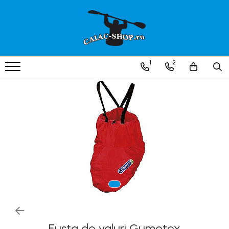
Produse
Caiace
1
2
Caiace tandem
Caiace de ape repezi (whitewater)
Caiace de tură și de mare
Caiace sit on top
Caiace de competiție-club
Canoe
Bărci gonflabile
Bărci pentru pescuit
Packraft
Bărci de rafting
Fusta de valuri Gumotex