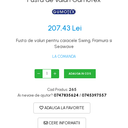
Canoe
Caiace
Produse cu reducere
207,43 Lei
Plăci SUP
Veste de salvare
Fusta de valuri pentru caiacele Swing, Framura si
Seawave
Padele și pagăi
Pagăi canoe și SUP
LA COMANDA
Padele de tură și de mare
ADAUGA IN COS
Padele de ape repezi
Second hand
Cod Produs:
265
Costume neopren
Ai nevoie de ajutor?
0747835624
/
0745397557
Încălţăminte
ADAUGA LA FAVORITE
Șosete, mănuși, căciuli neopren
Jachete impermeabile
CERE INFORMATII