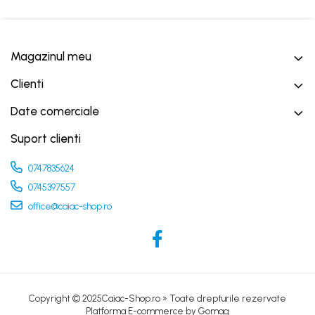
Magazinul meu
Clienti
Date comerciale
Suport clienti
0747835624
0745397557
office@caiac-shop.ro
Copyright © 2025Caiac-Shop.ro » Toate drepturile rezervate
Platforma E-commerce by Gomag