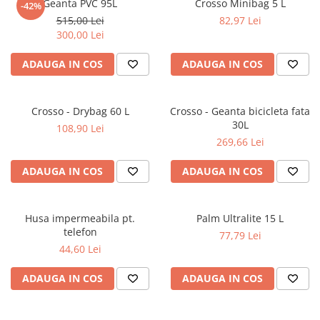
Geanta PVC 95L
Crosso Minibag 5 L
-42%
Produse cu reducere
515,00 Lei
82,97 Lei
Plăci SUP
300,00 Lei
Veste de salvare
ADAUGA IN COS
ADAUGA IN COS
Padele și pagăi
Pagăi canoe și SUP
Crosso - Drybag 60 L
Crosso - Geanta bicicleta fata
Padele de tură și de mare
30L
108,90 Lei
Padele de ape repezi
269,66 Lei
Second hand
ADAUGA IN COS
ADAUGA IN COS
Costume neopren
Încălţăminte
Husa impermeabila pt.
Palm Ultralite 15 L
Șosete, mănuși, căciuli neopren
telefon
77,79 Lei
Jachete impermeabile
44,60 Lei
Costume uscate
ADAUGA IN COS
ADAUGA IN COS
Haine thermo și protecție UV
Fuste de valuri