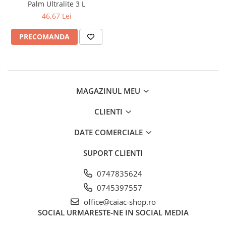
Palm Ultralite 3 L
Căști de protecție
46,67 Lei
Siguranță, accesorii
PRECOMANDA
Drybag - Saci impermeabili
Genți și portbagaje de biciclete
MAGAZINUL MEU
CLIENTI
DATE COMERCIALE
SUPORT CLIENTI
0747835624
0745397557
office@caiac-shop.ro
SOCIAL
URMARESTE-NE IN SOCIAL MEDIA