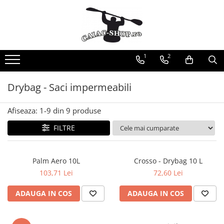
Produse
Caiace
1
2
Caiace tandem
Caiace de ape repezi (whitewater)
Drybag - Saci impermeabili
Caiace de tură și de mare
Caiace sit on top
Afiseaza:
1-
9
din
9
produse
Caiace de competiție-club
FILTRE
Canoe
Bărci gonflabile
Palm Aero 10L
Crosso - Drybag 10 L
Bărci pentru pescuit
103,71 Lei
72,60 Lei
Packraft
Bărci de rafting
ADAUGA IN COS
ADAUGA IN COS
Canoe
Caiace