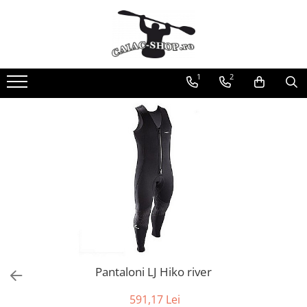
Produse
Caiace
1
2
Caiace tandem
Caiace de ape repezi (whitewater)
Caiace de tură și de mare
Caiace sit on top
Caiace de competiție-club
Canoe
Bărci gonflabile
Bărci pentru pescuit
Packraft
Bărci de rafting
Pantaloni LJ Hiko river
Canoe
Caiace
591,17 Lei