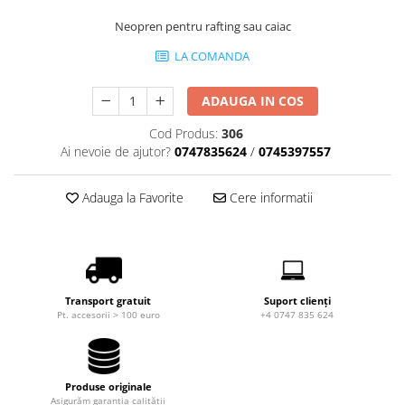
Produse cu reducere
Neopren pentru rafting sau caiac
Plăci SUP
LA COMANDA
Veste de salvare
Padele și pagăi
ADAUGA IN COS
Pagăi canoe și SUP
Cod Produs:
306
Padele de tură și de mare
Ai nevoie de ajutor?
0747835624
/
0745397557
Padele de ape repezi
Second hand
Adauga la Favorite
Cere informatii
Costume neopren
Încălţăminte
Șosete, mănuși, căciuli neopren
Transport gratuit
Suport clienți
Jachete impermeabile
Pt. accesorii > 100 euro
+4 0747 835 624
Costume uscate
Haine thermo și protecție UV
Produse originale
Fuste de valuri
Asigurăm garanția calității