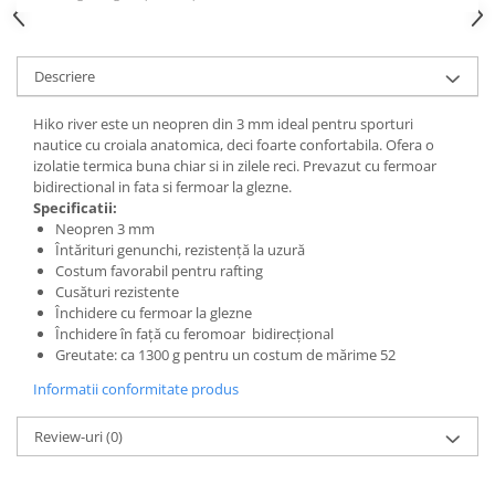
Căști de protecție
Siguranță, accesorii
Descriere
Drybag - Saci impermeabili
Genți și portbagaje de biciclete
Hiko river este un neopren din 3 mm ideal pentru sporturi
nautice cu croiala anatomica, deci foarte confortabila. Ofera o
izolatie termica buna chiar si in zilele reci. Prevazut cu fermoar
bidirectional in fata si fermoar la glezne.
Specificatii:
Neopren 3 mm
Întărituri genunchi, rezistenţă la uzură
Costum favorabil pentru rafting
Cusături rezistente
Închidere cu fermoar la glezne
Închidere în faţă cu feromoar bidirecţional
Greutate: ca 1300 g pentru un costum de mărime 52
Informatii conformitate produs
Review-uri
(0)