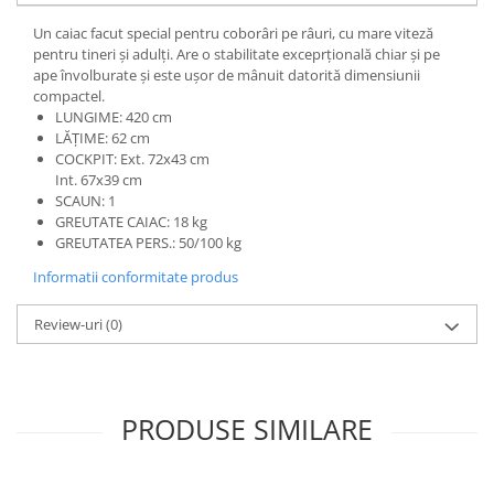
Căști de protecție
Un caiac facut special pentru coborâri pe râuri, cu mare viteză
Siguranță, accesorii
pentru tineri și adulți. Are o stabilitate exceprțională chiar și pe
ape învolburate și este ușor de mânuit datorită dimensiunii
Drybag - Saci impermeabili
compactel.
LUNGIME: 420 cm
Genți și portbagaje de biciclete
LĂȚIME: 62 cm
COCKPIT: Ext. 72x43 cm
Int. 67x39 cm
SCAUN: 1
GREUTATE CAIAC: 18 kg
GREUTATEA PERS.: 50/100 kg
Informatii conformitate produs
Review-uri
(0)
PRODUSE SIMILARE