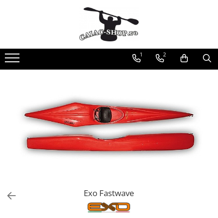
Produse
Caiace
1
2
Caiace tandem
Caiace de ape repezi (whitewater)
Caiace de tură și de mare
Caiace sit on top
Caiace de competiție-club
Canoe
Bărci gonflabile
Bărci pentru pescuit
Packraft
Bărci de rafting
Exo Fastwave
Canoe
Caiace