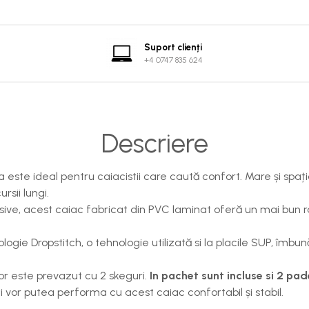
Suport clienți
+4 0747 835 624
Descriere
 este ideal pentru caiacistii care caută confort. Mare și spați
ursii lungi.
lusive, acest caiac fabricat din PVC laminat oferă un mai bun r
gie Dropstitch, o tehnologie utilizată si la placile SUP, îmbună
or este prevazut cu 2 skeguri.
In pachet sunt incluse si 2 pa
ți vor putea performa cu acest caiac confortabil și stabil.