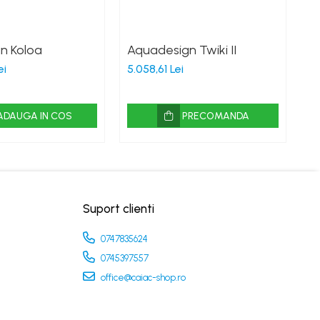
n Koloa
Aquadesign Twiki II
A
ei
5.058,61 Lei
3.
ADAUGA IN COS
PRECOMANDA
Suport clienti
0747835624
0745397557
office@caiac-shop.ro