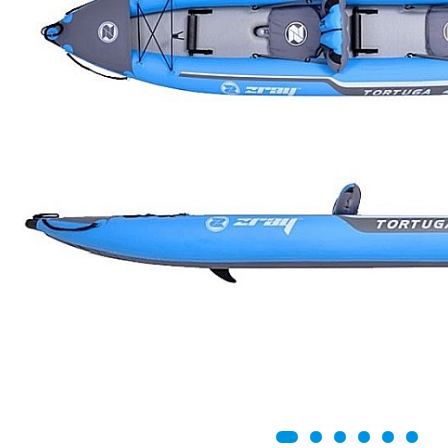
Canoe
Caiace
Produse cu reducere
Plăci SUP
Veste de salvare
Padele și pagăi
Pagăi canoe și SUP
Padele de tură și de mare
Padele de ape repezi
Second hand
Costume neopren
Încălţăminte
Șosete, mănuși, căciuli neopren
Jachete impermeabile