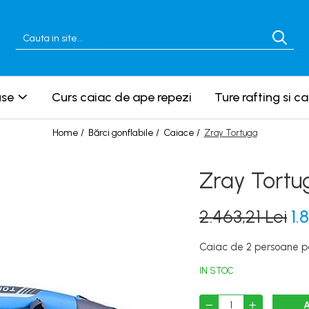
use
Curs caiac de ape repezi
Ture rafting si c
Home /
Bărci gonflabile /
Caiace /
Zray Tortuga
Zray Tortu
2.463,21 Lei
1.
Caiac de 2 persoane pe
IN STOC