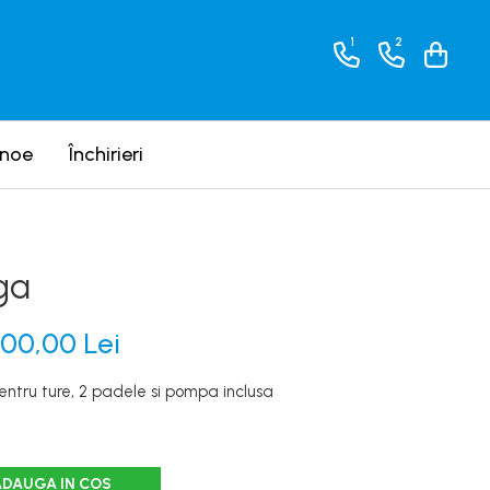
1
2
anoe
Închirieri
ga
800,00 Lei
ntru ture, 2 padele si pompa inclusa
ADAUGA IN COS