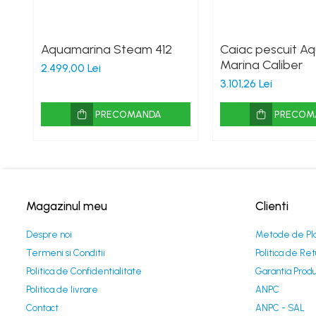
Aquamarina Steam 412
Caiac pescuit A
Marina Caliber
2.499,00 Lei
3.101,26 Lei
PRECOMANDA
PRECOM
Magazinul meu
Clienti
Despre noi
Metode de Pl
Termeni si Conditii
Politica de Ret
Politica de Confidentialitate
Garantia Produ
Politica de livrare
ANPC
Contact
ANPC - SAL