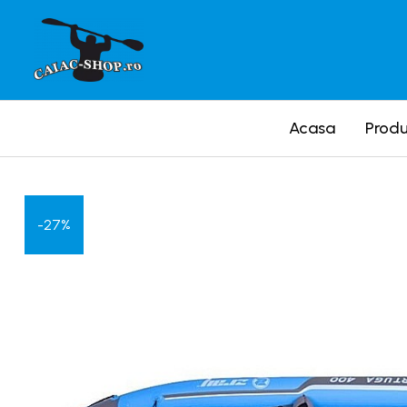
Produse
Caiace
Acasa
Prod
Caiace tandem
Caiace de ape repezi (whitewater)
Caiace de tură și de mare
Caiace sit on top
-27%
Caiace de competiție-club
Canoe
Bărci gonflabile
Bărci pentru pescuit
Packraft
Bărci de rafting