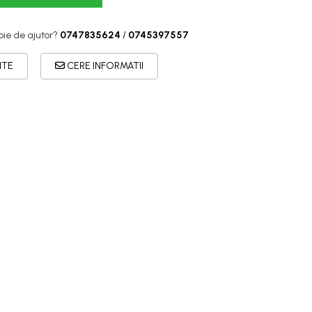
oie de ajutor?
0747835624
/
0745397557
ITE
CERE INFORMATII