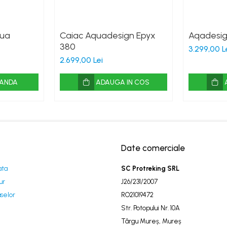
qua
Caiac Aquadesign Epyx
Aqadesig
380
3.299,00 L
2.699,00 Lei
ANDA
ADAUGA IN COS
Date comerciale
ata
SC Protreking SRL
ur
J26/231/2007
selor
RO21019472
Str. Potopului Nr. 10A
Târgu Mureș, Mureș