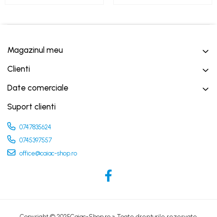
Magazinul meu
Clienti
Date comerciale
Suport clienti
0747835624
0745397557
office@caiac-shop.ro
Copyright © 2025Caiac-Shop.ro » Toate drepturile rezervate