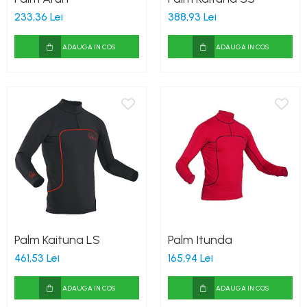
Costume uscate
233,36 Lei
388,93 Lei
Haine thermo și protecție UV
Fuste de valuri
ADAUGA IN COS
ADAUGA IN COS
Căști de protecție
Siguranță, accesorii
Drybag - Saci impermeabili
Genți și portbagaje de biciclete
Palm Kaituna LS
Palm Itunda
461,53 Lei
165,94 Lei
ADAUGA IN COS
ADAUGA IN COS