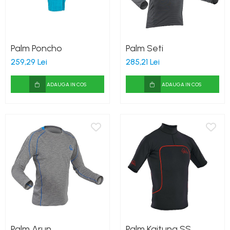
Canoe
Caiace
Produse cu reducere
Palm Poncho
Palm Seti
Plăci SUP
259,29 Lei
285,21 Lei
Veste de salvare
Padele și pagăi
ADAUGA IN COS
ADAUGA IN COS
Pagăi canoe și SUP
Padele de tură și de mare
Padele de ape repezi
Second hand
Costume neopren
Încălţăminte
Șosete, mănuși, căciuli neopren
Jachete impermeabile
Palm Arun
Palm Kaituna SS